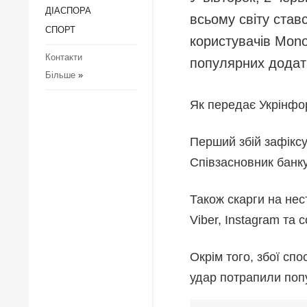
ДІАCПОРА
Регіони
З
всьому світу став
к
СПОРТ
Суcпільcтво
користувачів Mono
П
Контакти
Культура
популярних додатк
к
Більше
»
Діаcпора
з
д
Спорт
Як передає Укрінфо
З
Р
Перший збій зафікс
Р
Співзасновник банк
Також скарги на нес
Viber, Instagram та 
Окрім того, збої сп
удар потрапили попу