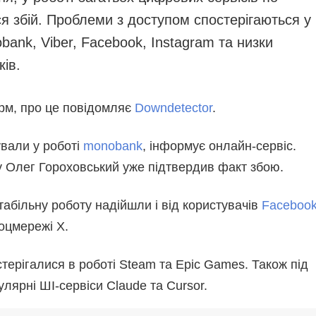
апобігання та протидія
Інфографіка
ся збій. Проблеми з доступом спостерігаються у
орупції
Лонгріди
bank, Viber, Facebook, Instagram та низки
олітика
Новини партнерів
ів.
онфіденційності та
Конференції
ахисту персональних
аних
Офіційні документи
рм, про це повідомляє
Downdetector
.
ВІТИ
Релізи
ЕДАКЦІЙНИЙ КОДЕКС
ували у роботі
monobank
, інформує онлайн-сервіс.
озсилки
у Олег Гороховський уже підтвердив факт збою.
табільну роботу надійшли і від користувачів
Faceboo
соцмережі X.
остерігалися в роботі Steam та Epic Games. Також під
лярні ШІ-сервіси Claude та Cursor.