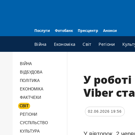
Послуги
Фотобанк
Пресцентр
Анонси
Війна
Економіка
Світ
Регіони
Культ
ВІЙНА
ВІДБУДОВА
ВСI РУБРИКИ
А
У роботі
ПОЛІТИКА
Війна
П
Viber ст
ЕКОНОМІКА
Відбудова
К
ФАКТЧЕКИ
Політика
П
СВІТ
Економіка
П
02.06.2026 19:56
РЕГІОНИ
Фактчеки
П
СУCПІЛЬCТВО
КУЛЬТУРА
Світ
Т
У вівторок, 2 черв