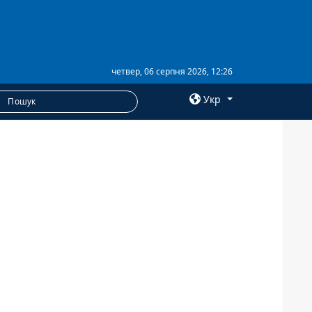
четвер, 06 серпня 2026, 12:26
Укр
×
ПОСЛУГИ
Послуги
Фотобанк
Пресцентр
Анонси
РОЗСИЛКИ