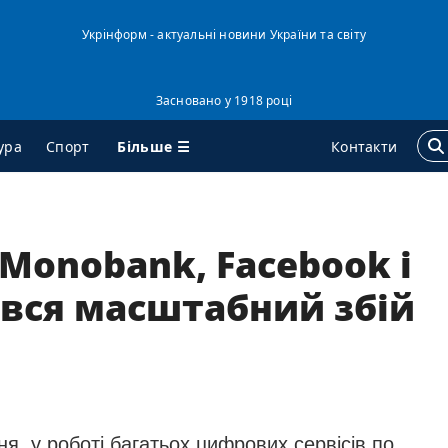
Укрінформ - актуальні новини України та світу
Засновано у 1918 році
Більше ☰
ура
Спорт
Контакти
ГЕНТСТВО
ДОДАТКОВО
 Monobank, Facebook і
ро нас
Подкасти
ався масштабний збій
онтакти
Публікації
ередплата
Інтерв'ю
ослуги
Фото
равила користування
Відео
ендери
Блоги
ня, у роботі багатьох цифрових сервісів по