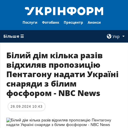
Послуги
Фотобанк
Пресцентр
Анонси
Більше ☰
Укр
×
Білий дім кілька разів
відхиляв пропозицію
ВСI РУБРИКИ
АГЕНТСТВО
Пентагону надати Україні
Війна
Про нас
снаряди з білим
Відбудова
Контакти
фосфором - NBC News
Політика
Передплата
Економіка
Послуги
26.09.2024 10:43
Фактчеки
Правила
користування
Світ
Тендери
Регіони