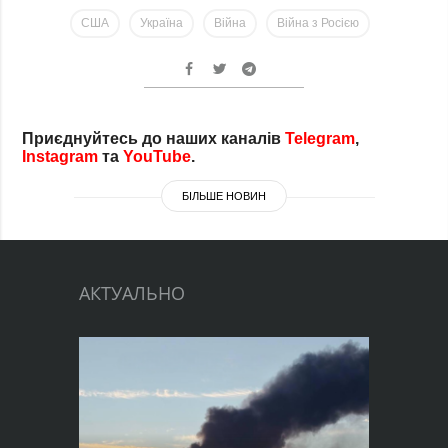
США
Україна
Війна
Війна з Росією
Приєднуйтесь до наших каналів
Telegram
,
Instagram
та
YouTube
.
БІЛЬШЕ НОВИН
АКТУАЛЬНО