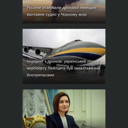
Росіяни атакували дронами німецьке
вантажне судно у Чорному морі
Інцидент з дроном: український літак в
аеропорту Лейпцига був завантажений
боєприпасами