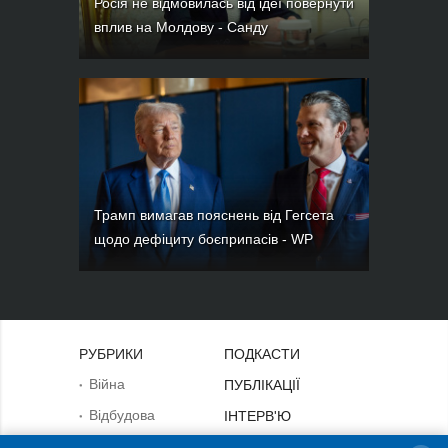
Росія не відмовилась від ідеї повернути
вплив на Молдову - Санду
Трамп вимагав пояснень від Гегсета
щодо дефіциту боєприпасів - WP
РУБРИКИ
ПОДКАСТИ
Війна
ПУБЛІКАЦІЇ
Відбудова
ІНТЕРВ'Ю
Політика
ФОТО