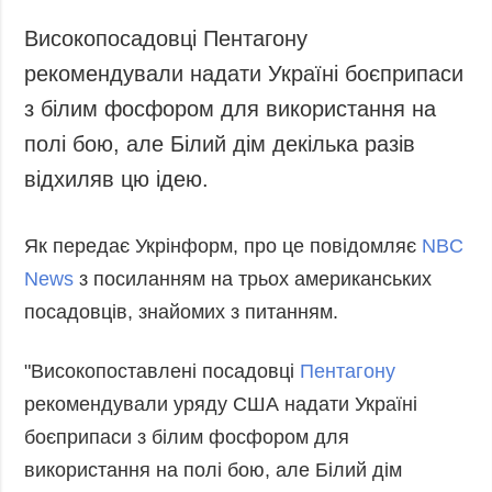
Запобігання та
Суcпільcтво
Високопосадовці Пентагону
протидія
Культура
корупції
рекомендували надати Україні боєприпаси
Діаcпора
Політика
з білим фосфором для використання на
конфіденційності
Спорт
полі бою, але Білий дім декілька разів
та захисту
персональних
відхиляв цю ідею.
даних
ЗВІТИ
Як передає Укрінформ, про це повідомляє
NBC
РЕДАКЦІЙНИЙ
News
з посиланням на трьох американських
КОДЕКС
посадовців, знайомих з питанням.
Розсилки
"Високопоставлені посадовці
Пентагону
ДОДАТКОВО
ПОСЛУГИ
рекомендували уряду США надати Україні
Подкасти
Послуги
боєприпаси з білим фосфором для
Публікації
Фотобанк
використання на полі бою, але Білий дім
Інтерв'ю
Пресцентр