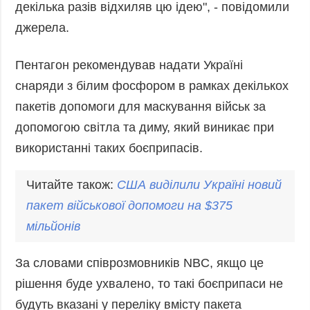
декілька разів відхиляв цю ідею", - повідомили
Фото
Анонси
джерела.
Відео
РОЗСИЛКИ
Блоги
Пентагон рекомендував надати Україні
Інфографіка
снаряди з білим фосфором в рамках декількох
Лонгріди
пакетів допомоги для маскування військ за
Новини
допомогою світла та диму, який виникає при
партнерів
використанні таких боєприпасів.
Конференції
Читайте також:
Офіційні
США виділили Україні новий
документи
пакет військової допомоги на $375
Релізи
мільйонів
За словами співрозмовників NBC, якщо це
рішення буде ухвалено, то такі боєприпаси не
будуть вказані у переліку вмісту пакета