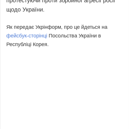
протестуючи проти збройної агресії росії
Запобігання та
Суcпільcтво
щодо України.
протидія
Культура
корупції
Діаcпора
Як передає Укрінформ, про це йдеться на
Політика
конфіденційності
фейсбук-сторінці
Посольства України в
Спорт
та захисту
Республіці Корея.
персональних
даних
ЗВІТИ
РЕДАКЦІЙНИЙ
КОДЕКС
Розсилки
ДОДАТКОВО
ПОСЛУГИ
Подкасти
Послуги
Публікації
Фотобанк
Інтерв'ю
Пресцентр