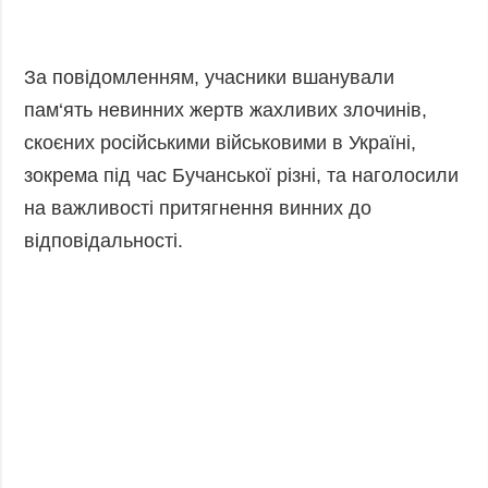
Фото
Анонси
Відео
РОЗСИЛКИ
За повідомленням, учасники вшанували
Блоги
пам‘ять невинних жертв жахливих злочинів,
Інфографіка
скоєних російськими військовими в Україні,
Лонгріди
зокрема під час Бучанської різні, та наголосили
Новини
на важливості притягнення винних до
партнерів
відповідальності.
Конференції
Офіційні
документи
Релізи