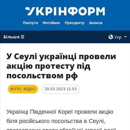
Послуги
Фотобанк
Пресцентр
Анонси
Більше ☰
Укр
×
У Сеулі українці провели
акцію протесту під
ВСI РУБРИКИ
АГЕНТСТВО
посольством рф
Війна
Про нас
Відбудова
Контакти
ФОТО, ВІДЕО
28.03.2023 11:53
Політика
Передплата
Економіка
Послуги
Фактчеки
Правила
Українці Південної Кореї провели акцію
користування
Світ
біля російського посольства в Сеулі,
Тендери
Регіони