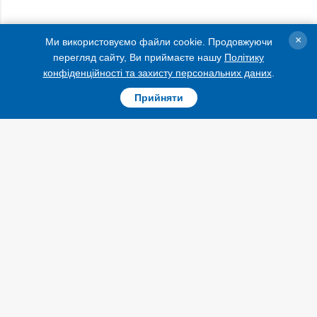
×
Ми використовуємо файли cookie. Продовжуючи
перегляд сайту, Ви приймаєте нашу
Політику
конфіденційності та захисту персональних даних
.
Прийняти
Крім того, вони подякували Кореї за надану
підтримку.