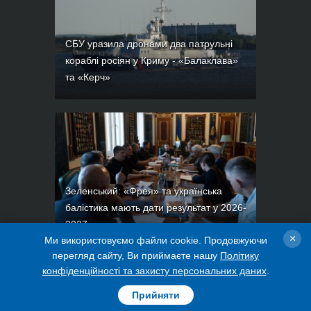
FREYJA: нова система ППО та ПРО
×
Ми використовуємо файли cookie. Продовжуючи
СБУ уразила дронами два патрульні
перегляд сайту, Ви приймаєте нашу
Політику
кораблі росіян у Криму - «Балаклава»
конфіденційності та захисту персональних даних
.
та «Керч»
Прийняти