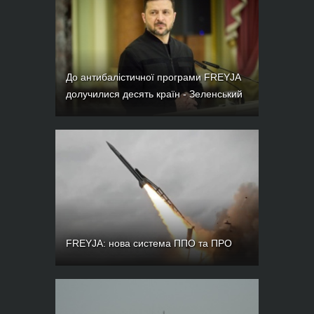
Приєднуйтесь до наших каналів
Telegram
,
Instagram
та
YouTube
.
БІЛЬШЕ НОВИН
АКТУАЛЬНО
До антибалістичної програми FREYJA
долучилися десять країн - Зеленський