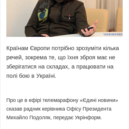
Запобігання та
Суcпільcтво
протидія
Культура
корупції
Діаcпора
Політика
конфіденційності
Спорт
та захисту
персональних
Країнам Європи потрібно зрозуміти кілька
даних
речей, зокрема те, що їхня зброя має не
ЗВІТИ
зберігатися на складах, а працювати на
РЕДАКЦІЙНИЙ
полі бою в Україні.
КОДЕКС
Розсилки
ДОДАТКОВО
ПОСЛУГИ
Про це в ефірі телемарафону «Єдині новини»
Подкасти
Послуги
сказав радник керівника Офісу Президента
Публікації
Фотобанк
Михайло Подоляк, передає Укрінформ.
Інтерв'ю
Пресцентр