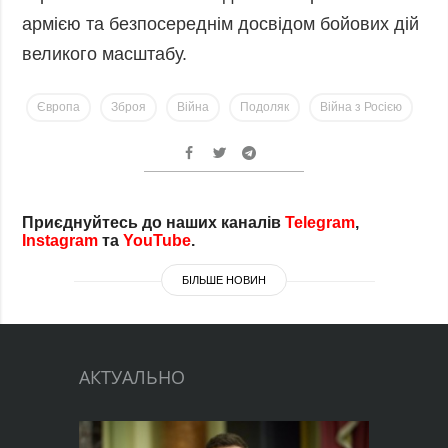
армією та безпосереднім досвідом бойових дій
великого масштабу.
Європа
Зброя
Війна
Подоляк
Війна з Росією
Оберіть, який саме Ви хочете отримувати дайджест:
Електронна пошта
*
Підписатися