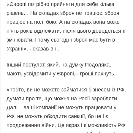
«Європі потрібно прийняти для себе кілька
Фото
Анонси
рішень… На складах зброя не працює, зброя
Відео
РОЗСИЛКИ
працює на полі бою. А на складах вона може
Блоги
п’ять років відлежати, після цього доведеться її
Інфографіка
змінювати. І тому сьогодні зброя має бути в
Лонгріди
Україні», - сказав він.
Новини
партнерів
Інший постулат, який, на думку Подоляка,
Конференції
мають усвідомити у Європі,– гроші пахнуть.
Офіційні
документи
«Тобто, ви не можете займатися бізнесом із РФ,
Релізи
думати про те, що можна на Росії заробляти.
Далі – ваші компанії не можуть працювати у
РФ, не можуть обходити санкції, бо це і є
продовження війни. Це якраз і є можливість РФ