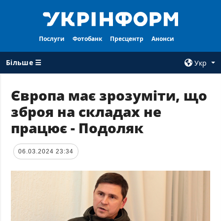
Послуги
Фотобанк
Пресцентр
Анонси
Більше ☰
Укр
×
Європа має зрозуміти, що
зброя на складах не
ВСI РУБРИКИ
АГЕНТСТВО
працює - Подоляк
Війна
Про нас
Відбудова
Контакти
06.03.2024 23:34
Політика
Передплата
Економіка
Послуги
Фактчеки
Правила
користування
Світ
Тендери
Регіони