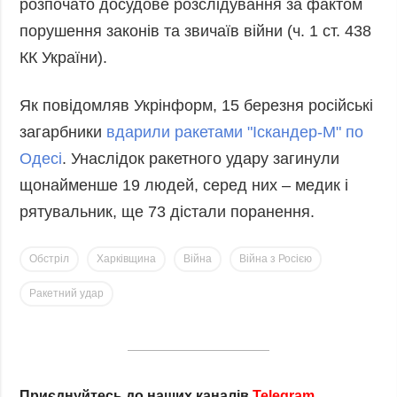
розпочато досудове розслідування за фактом
порушення законів та звичаїв війни (ч. 1 ст. 438
КК України).
Як повідомляв Укрінформ, 15 березня російські
загарбники
вдарили ракетами "Іскандер-М" по
Одесі
. Унаслідок ракетного удару загинули
щонайменше 19 людей, серед них – медик і
рятувальник, ще 73 дістали поранення.
Обстріл
Харківщина
Війна
Війна з Росією
Ракетний удар
Приєднуйтесь до наших каналів
Telegram
,