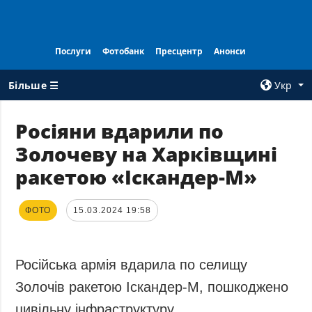
Послуги
Фотобанк
Пресцентр
Анонси
Більше ☰
Укр
×
Росіяни вдарили по
Золочеву на Харківщині
ВСI РУБРИКИ
АГЕНТСТВО
ракетою «Іскандер-М»
Війна
Про нас
Відбудова
Контакти
ФОТО
15.03.2024 19:58
Політика
Передплата
Економіка
Послуги
Фактчеки
Правила
Російська армія вдарила по селищу
користування
Світ
Золочів ракетою Іскандер-М, пошкоджено
Тендери
Регіони
цивільну інфраструктуру.