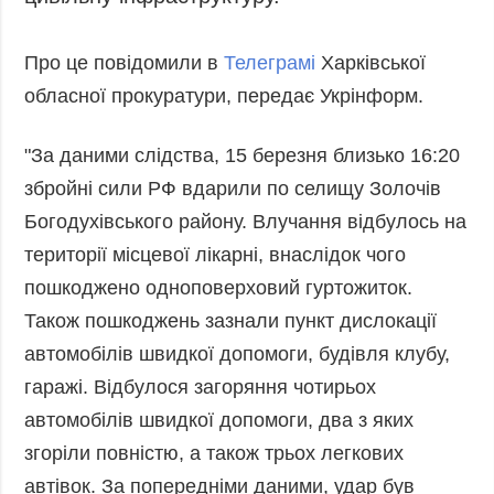
Запобігання та
Суcпільcтво
протидія
Культура
Про це повідомили в
Телеграмі
Харківської
корупції
обласної прокуратури, передає Укрінформ.
Діаcпора
Політика
конфіденційності
Спорт
та захисту
"️За даними слідства, 15 березня близько 16:20
персональних
збройні сили РФ вдарили по селищу Золочів
даних
Богодухівського району. Влучання відбулось на
ЗВІТИ
території місцевої лікарні, внаслідок чого
РЕДАКЦІЙНИЙ
пошкоджено одноповерховий гуртожиток.
КОДЕКС
Також пошкоджень зазнали пункт дислокації
Розсилки
автомобілів швидкої допомоги, будівля клубу,
ДОДАТКОВО
ПОСЛУГИ
гаражі. Відбулося загоряння чотирьох
Подкасти
Послуги
автомобілів швидкої допомоги, два з яких
Публікації
Фотобанк
згоріли повністю, а також трьох легкових
Інтерв'ю
Пресцентр
автівок. За попередніми даними, удар був