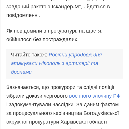
Фото
Анонси
завданий ракетою Іскандер-М", - йдеться в
Відео
повідомленні.
РОЗСИЛКИ
Блоги
Як повідомили в прокуратурі, на щастя,
Інфографіка
обійшлося без постраждалих.
Лонгріди
Новини
Читайте також:
Росіяни упродовж дня
партнерів
атакували
Нікопол
ь з артилерії та
Конференції
дронами
Офіційні
документи
Зазначається, що прокурори та слідчі поліції
Релізи
зібрали докази чергового
воєнного злочину РФ
і задокументували наслідки. За даним фактом
за процесуального керівництва Богодухівської
окружної прокуратури Харківської області