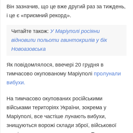
Фото
Анонси
Він зазначив, що це вже другий раз за тиждень,
Відео
і це є «приємний рекорд».
РОЗСИЛКИ
Блоги
Читайте також:
У
Маріупол
і росіяни
Інфографіка
відновили польоти гвинтокрилів у бік
Лонгріди
Новоазовська
Новини
партнерів
Як повідомлялося, ввечері 20 грудня в
Конференції
тимчасово окупованому Маріуполі
пролунали
Офіційні
вибухи.
документи
Релізи
На тимчасово окупованих російськими
військами територіях України, зокрема у
Маріуполі, все частіше лунають вибухи,
знищуються ворожі склади зброї, військової