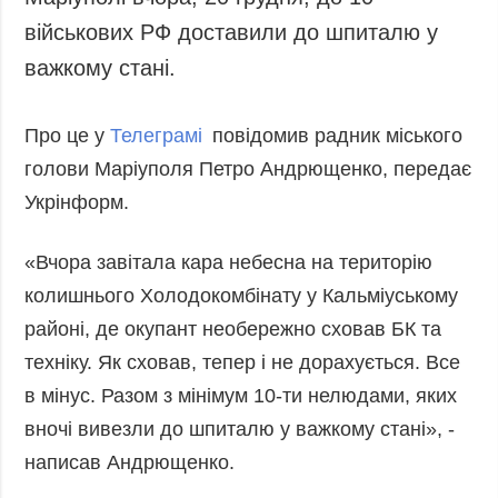
Маріуполі вчора, 20 грудня, до 10
Запобігання та
Суcпільcтво
військових РФ доставили до шпиталю у
протидія
Культура
корупції
важкому стані.
Діаcпора
Політика
конфіденційності
Спорт
Про це у
Телеграмі
повідомив радник міського
та захисту
голови Маріуполя Петро Андрющенко, передає
персональних
даних
Укрінформ.
ЗВІТИ
«Вчора завітала кара небесна на територію
РЕДАКЦІЙНИЙ
КОДЕКС
колишнього Холодокомбінату у Кальміуському
районі, де окупант необережно сховав БК та
Розсилки
техніку. Як сховав, тепер і не дорахується. Все
ДОДАТКОВО
ПОСЛУГИ
в мінус. Разом з мінімум 10-ти нелюдами, яких
Подкасти
Послуги
вночі вивезли до шпиталю у важкому стані», -
Публікації
Фотобанк
написав Андрющенко.
Інтерв'ю
Пресцентр