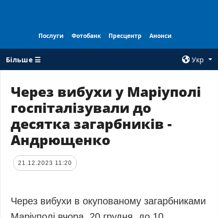
Послуги
Фотобанк
Пресцентр
Анонси
Більше ☰
Укр
×
Через вибухи у Маріуполі
госпіталізували до
ВСI РУБРИКИ
АГЕНТСТВО
десятка загарбників -
Війна
Про нас
Андрющенко
Відбудова
Контакти
Політика
Передплата
21.12.2023 11:20
Економіка
Послуги
Фактчеки
Правила
користування
Світ
Через вибухи в окупованому загарбниками
Тендери
Регіони