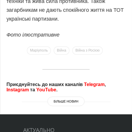
техніки та жива сила противника. Також
загарбникам не дають спокійного життя на ТОТ
українські партизани.
Фото ілюстративне
Маріуполь
Війна
Війна з Росією
Приєднуйтесь до наших каналів
Telegram
,
Instagram
та
YouTube
.
БІЛЬШЕ НОВИН
Росіяни планують посилити дроновий
АКТУАЛЬНО