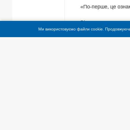
«По-перше, це ознак
Він додав, що «впер
Ми використовуємо файли cookie. Продовжуюч
Україні в чистому ви
захопити додаткові 
«Гадаю, у найближчі 
продовжуватимуть в
втрат», - спрогнозув
Гаймс назвав лідер
який, втрачаючи поз
«власною кров’ю» та
«По-друге, це свідч