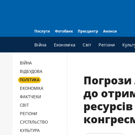
Послуги
Фотобанк
Пресцентр
Анонси
Війна
Економіка
Світ
Регіони
Культ
ВІЙНА
ВІДБУДОВА
ВСI РУБРИКИ
А
Погрози
ПОЛІТИКА
Війна
П
до отри
ЕКОНОМІКА
Відбудова
К
ФАКТЧЕКИ
ресурсів
Політика
П
СВІТ
Економіка
П
РЕГІОНИ
конгрес
Фактчеки
П
СУCПІЛЬCТВО
КУЛЬТУРА
Світ
Т