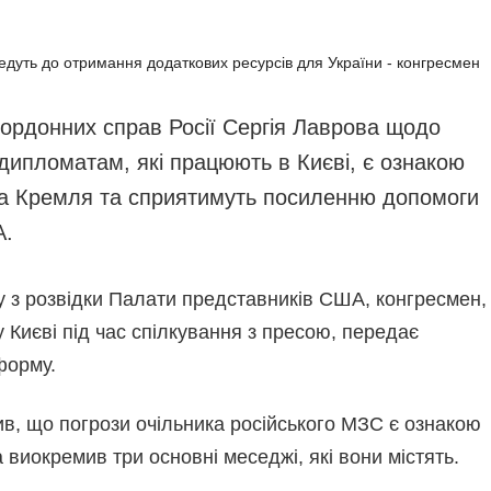
апобігання та протидія
Інфографіка
орупції
Лонгріди
олітика
Новини партнерів
онфіденційності та
кордонних справ Росії Сергія Лаврова щодо
Конференції
ахисту персональних
аних
дипломатам, які працюють в Києві, є ознакою
Офіційні документи
ВІТИ
ва Кремля та сприятимуть посиленню допомоги
Релізи
ЕДАКЦІЙНИЙ КОДЕКС
А.
озсилки
у з розвідки Палати представників США, конгресмен,
 Києві під час спілкування з пресою, передає
форму.
в, що погрози очільника російського МЗС є ознакою
а виокремив три основні меседжі, які вони містять.