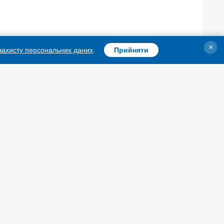
×
 захисту персональних даних
.
Прийняти
,