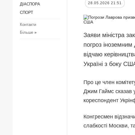
28.05.2026 21:51
ДІАCПОРА
Регіони
З
к
СПОРТ
Суcпільcтво
П
Контакти
Культура
к
Більше
»
Заяви міністра за
Діаcпора
з
д
погроз іноземним 
Спорт
З
відчаю керівницт
Р
Україні з боку СШ
Р
Про це член комітет
Джим Гаймс сказав у
кореспондент Укрін
Конгресмен відзначи
слабкості Москви, т