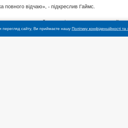
а повного відчаю», - підкреслив Гаймс.
ше за дуже довгий час росіяни втрачають позиції в
и перегляд сайту, Ви приймаєте нашу
Політику конфіденційності та
гляді, і ціна, яку вони платять за захист і спроби
території, вражає».
кілька місяців ви побачите, як українські військові
ідвойовувати території, завдаючи
Росії
величезних
ав член комітету з розвідки.
а Росії Володимира Путіна «божевільним диктатором»
иції в Україні, змушує російський народ платити за це
 кров’ю «своїх синів».
ить про менталітет людини, якій зовсім не важко