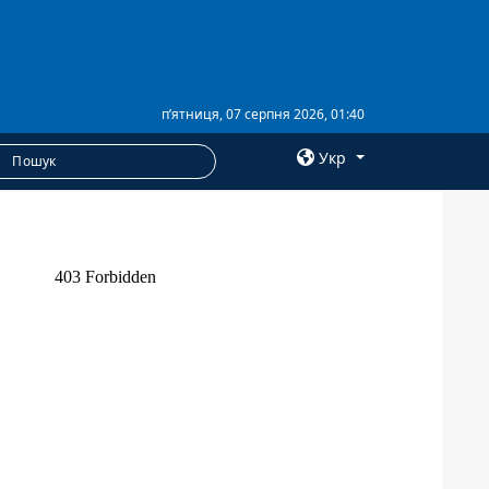
п’ятниця, 07 серпня 2026, 01:40
Укр
×
ПОСЛУГИ
Послуги
Фотобанк
Пресцентр
Анонси
РОЗСИЛКИ