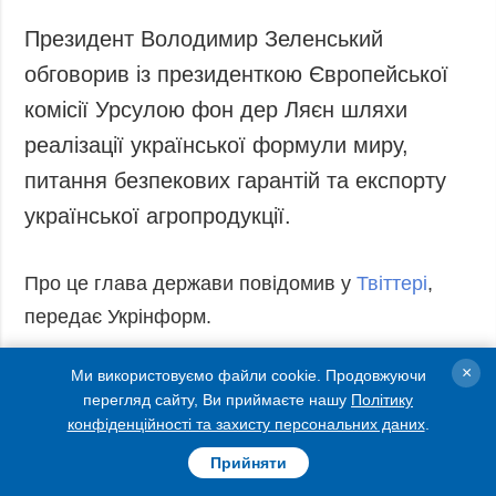
Запобігання та
Суcпільcтво
Президент Володимир Зеленський
протидія
Культура
корупції
обговорив із президенткою Європейської
Діаcпора
Політика
комісії Урсулою фон дер Ляєн шляхи
конфіденційності
Спорт
реалізації української формули миру,
та захисту
персональних
питання безпекових гарантій та експорту
даних
української агропродукції.
ЗВІТИ
РЕДАКЦІЙНИЙ
Про це глава держави повідомив у
Твіттері
,
КОДЕКС
передає Укрінформ.
Розсилки
×
«У межах участі в саміті Європейської
Ми використовуємо файли cookie. Продовжуючи
ДОДАТКОВО
ПОСЛУГИ
перегляд сайту, Ви приймаєте нашу
Політику
політичної спільноти зустрівся з Президентом
Подкасти
Послуги
конфіденційності та захисту персональних даних
.
Єврокомісії Урсулою фон дер Ляєн.
Публікації
Фотобанк
Прийняти
Обговорили конкретні шляхи реалізації
Інтерв'ю
Пресцентр