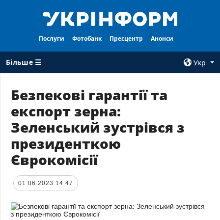
Послуги
Фотобанк
Пресцентр
Анонси
Більше ☰
Укр
×
Безпекові гарантії та
експорт зерна:
ВСI РУБРИКИ
АГЕНТСТВО
Зеленський зустрівся з
Війна
Про нас
президенткою
Відбудова
Контакти
Єврокомісії
Політика
Передплата
Економіка
Послуги
01.06.2023 14:47
Фактчеки
Правила
користування
Світ
Тендери
Регіони