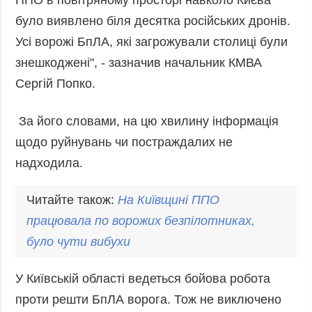
Фото
Анонси
було виявлено біля десятка російських дронів.
Відео
Усі ворожі БпЛА, які загрожували столиці були
РОЗСИЛКИ
Блоги
знешкоджені", - зазначив начальник КМВА
Інфографіка
Сергій Попко.
Лонгріди
За його словами, на цю хвилину інформація
Новини
партнерів
щодо руйнувань чи постраждалих не
надходила.
Конференції
Офіційні
Читайте також:
На Київщині ППО
документи
працювала по ворожих безпілотниках,
Релізи
було чути вибухи
У Київській області ведеться бойова робота
проти решти БпЛА ворога. Тож не виключено