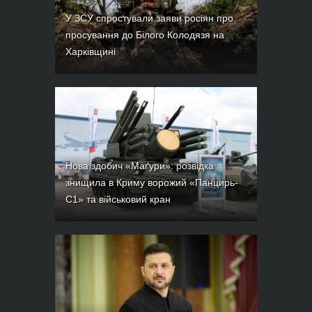
У ЗСУ спростували заяви росіян про
просування до Білого Колодязя на
Харківщині
Нова здобич «Маґури»: розвідка
знищила в Криму ворожий «Панцирь-
С1» та військовий кран