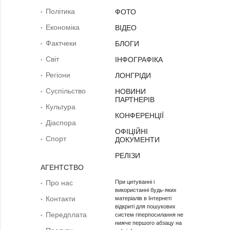
Політика
ФОТО
Економіка
ВІДЕО
Фактчеки
БЛОГИ
Світ
ІНФОГРАФІКА
Регіони
ЛОНГРІДИ
Суcпільcтво
НОВИНИ
ПАРТНЕРІВ
Культура
КОНФЕРЕНЦІЇ
Діаcпора
ОФІЦІЙНІ
Спорт
ДОКУМЕНТИ
РЕЛІЗИ
АГЕНТСТВО
Про нас
При цитуванні і
використанні будь-яких
Контакти
матеріалів в Інтернеті
відкриті для пошукових
Передплата
систем гіперпосилання не
нижче першого абзацу на