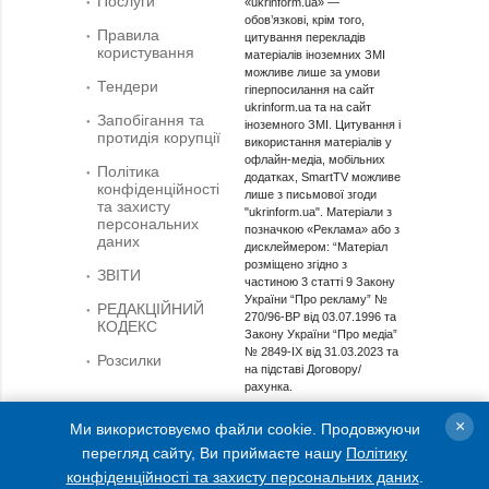
Послуги
«ukrinform.ua» —
обов’язкові, крім того,
Правила
цитування перекладів
користування
матеріалів іноземних ЗМІ
можливе лише за умови
Тендери
гіперпосилання на сайт
ukrinform.ua та на сайт
Запобігання та
іноземного ЗМІ. Цитування і
протидія корупції
використання матеріалів у
офлайн-медіа, мобільних
Політика
додатках, SmartTV можливе
конфіденційності
лише з письмової згоди
та захисту
"ukrinform.ua". Матеріали з
персональних
позначкою «Реклама» або з
даних
дисклеймером: “Матеріал
розміщено згідно з
ЗВІТИ
частиною 3 статті 9 Закону
України “Про рекламу” №
РЕДАКЦІЙНИЙ
270/96-ВР від 03.07.1996 та
КОДЕКС
Закону України “Про медіа”
№ 2849-IX від 31.03.2023 та
Розсилки
на підставі Договору/
рахунка.
Cуб'єкт у сфері онлайн-медіа; ідентифікатор медіа -
×
Ми використовуємо файли cookie. Продовжуючи
R40-01421.
перегляд сайту, Ви приймаєте нашу
Політику
© 2015-2026 Укрінформ. Усі права застережені.
конфіденційності та захисту персональних даних
.