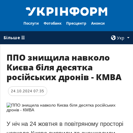
Послуги
Фотобанк
Пресцентр
Анонси
Більше ☰
Укр
×
ППО знищила навколо
Києва біля десятка
ВСI РУБРИКИ
АГЕНТСТВО
російських дронів - КМВА
Війна
Про нас
Відбудова
Контакти
24.10.2024 07:35
Політика
Передплата
Економіка
Послуги
Фактчеки
Правила
користування
Світ
У ніч на 24 жовтня в повітряному просторі
Тендери
Регіони