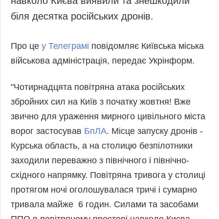
навколо Києва виявили та знешкодили
Запобігання та
Суcпільcтво
біля десятка російських дронів.
протидія
Культура
корупції
Діаcпора
Про це
у Телеграмі
повідомляє Київська міська
Політика
конфіденційності
військова адміністрація, передає Укрінформ.
Спорт
та захисту
персональних
"Чотирнадцята повітряна атака російських
даних
збройних сил на Київ з початку жовтня! Вже
ЗВІТИ
звично для ураження мирного цивільного міста
РЕДАКЦІЙНИЙ
ворог застосував
БпЛА
. Місце запуску дронів -
КОДЕКС
Курська область, а на столицю безпілотники
Розсилки
заходили переважно з північного і північно-
ДОДАТКОВО
ПОСЛУГИ
східного напрямку. Повітряна тривога у столиці
Подкасти
Послуги
протягом ночі оголошувалася тричі і сумарно
Публікації
Фотобанк
тривала майже 6 годин. Силами та засобами
Інтерв'ю
Пресцентр
ППО в повітряному просторі навколо Києва