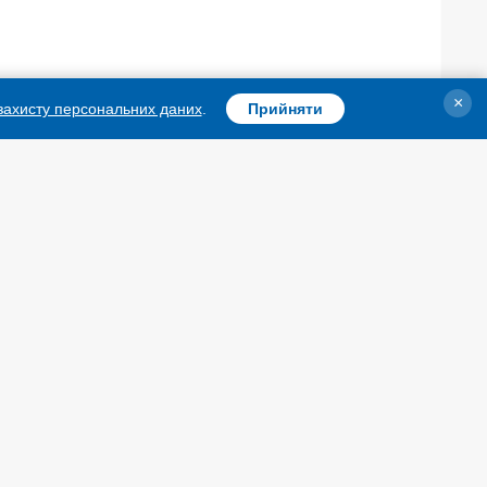
×
 захисту персональних даних
.
Прийняти
и
,