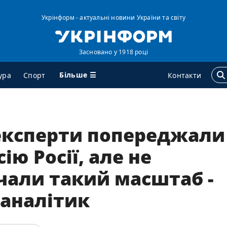
Укрінформ - актуальні новини України та світу
Засновано у 1918 році
Більше ☰
ура
Спорт
Контакти
ГЕНТСТВО
ДОДАТКОВО
 експерти попереджали
ро нас
Подкасти
ію Росії, але не
онтакти
Публікації
чали такий масштаб -
ередплата
Інтерв'ю
ослуги
Фото
 аналітик
равила користування
Відео
ендери
Блоги