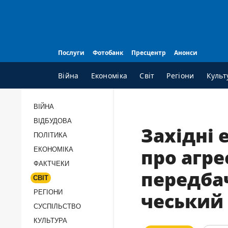
Послуги
Фотобанк
Пресцентр
Анонси
Війна
Економіка
Світ
Регіони
Культ
ВІЙНА
ВІДБУДОВА
ВСI РУБРИКИ
А
Західні
ПОЛІТИКА
Війна
П
про агрес
ЕКОНОМІКА
Відбудова
К
ФАКТЧЕКИ
передба
Політика
П
СВІТ
Економіка
П
РЕГІОНИ
чеський
Фактчеки
П
СУCПІЛЬCТВО
КУЛЬТУРА
Світ
Т