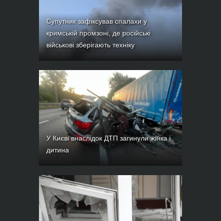
Супутник зафіксував спалахи у
кримській промзоні, де російські
військові зберігають техніку
У Києві внаслідок ДТП загинули жінка і
дитина