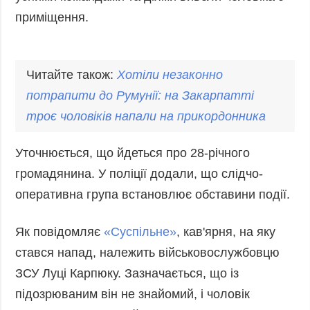
Фото
Анонси
приміщення.
Відео
РОЗСИЛКИ
Блоги
Читайте також:
Хотіли незаконно
Інфографіка
потрапити до Румунії: на Закарпатті
Лонгріди
троє чоловіків
напали
на прикордонника
Новини
партнерів
Уточнюється, що йдеться про 28-річного
Конференції
громадянина. У поліції додали, що слідчо-
Офіційні
оперативна група встановлює обставини події.
документи
Релізи
Як повідомляє
«Суспільне»
, кав'ярня, на яку
стався напад, належить військовослужбовцю
ЗСУ Луці Карпюку. Зазначається, що із
підозрюваним він не знайомий, і чоловік