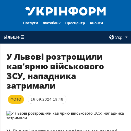
Послуги
Фотобанк
Пресцентр
Анонси
Більше ☰
Укр
×
У Львові розтрощили
кав'ярню військового
ВСI РУБРИКИ
АГЕНТСТВО
ЗСУ, нападника
Війна
Про нас
затримали
Відбудова
Контакти
Політика
Передплата
ФОТО
16.09.2024 19:48
Економіка
Послуги
Фактчеки
Правила
користування
Світ
Тендери
Регіони