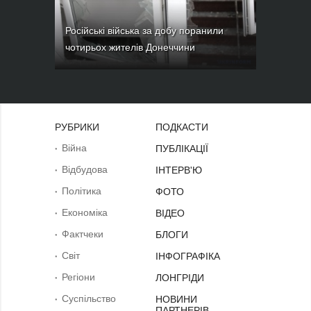
Російські війська за добу поранили
чотирьох жителів Донеччини
РУБРИКИ
ПОДКАСТИ
Війна
ПУБЛІКАЦІЇ
Відбудова
ІНТЕРВ'Ю
Політика
ФОТО
Економіка
ВІДЕО
Фактчеки
БЛОГИ
Світ
ІНФОГРАФІКА
Регіони
ЛОНГРІДИ
Суcпільcтво
НОВИНИ
ПАРТНЕРІВ