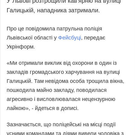
У Львові розтрощили кав'ярню на вулиці
Запобігання та
Суcпільcтво
Галицькій, нападника затримали.
протидія
Культура
корупції
Діаcпора
Про це повідомила патрульна поліція
Політика
конфіденційності
Львівської області у
Спорт
Фейсбуці
, передає
та захисту
Укрінформ.
персональних
даних
«Ми отримали виклик від охорони в один із
ЗВІТИ
закладів громадського харчування на вулиці
РЕДАКЦІЙНИЙ
Галицькій. Там невідома особа трощила вікна,
КОДЕКС
пошкодила майно закладу, поводилася
Розсилки
агресивно і висловлювалася нецензурною
ДОДАТКОВО
ПОСЛУГИ
лайкою», - йдеться в дописі.
Подкасти
Послуги
Публікації
Фотобанк
Зазначається, що поліцейські на місці події
Інтерв'ю
Пресцентр
усними командами та діями вивели чоловіка з