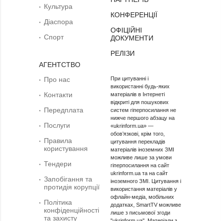
Культура
КОНФЕРЕНЦІЇ
Діаcпора
ОФІЦІЙНІ
Спорт
ДОКУМЕНТИ
РЕЛІЗИ
АГЕНТСТВО
Про нас
При цитуванні і
використанні будь-яких
Контакти
матеріалів в Інтернеті
відкриті для пошукових
Передплата
систем гіперпосилання не
нижче першого абзацу на
Послуги
«ukrinform.ua» —
обов’язкові, крім того,
Правила
цитування перекладів
користування
матеріалів іноземних ЗМІ
можливе лише за умови
Тендери
гіперпосилання на сайт
ukrinform.ua та на сайт
Запобігання та
іноземного ЗМІ. Цитування і
протидія корупції
використання матеріалів у
офлайн-медіа, мобільних
Політика
додатках, SmartTV можливе
конфіденційності
лише з письмової згоди
та захисту
"ukrinform.ua". Матеріали з