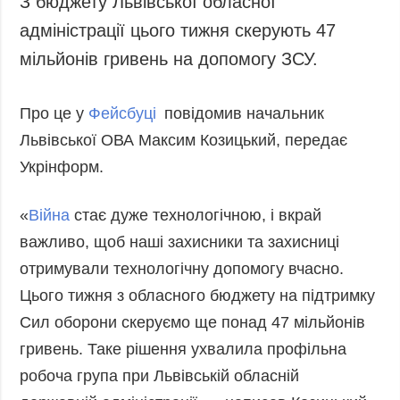
З бюджету Львівської обласної
Запобігання та
Суcпільcтво
адміністрації цього тижня скерують 47
протидія
Культура
корупції
мільйонів гривень на допомогу ЗСУ.
Діаcпора
Політика
конфіденційності
Спорт
Про це у
Фейсбуці
повідомив начальник
та захисту
Львівської ОВА Максим Козицький, передає
персональних
даних
Укрінформ.
ЗВІТИ
«
Війна
стає дуже технологічною, і вкрай
РЕДАКЦІЙНИЙ
КОДЕКС
важливо, щоб наші захисники та захисниці
отримували технологічну допомогу вчасно.
Розсилки
Цього тижня з обласного бюджету на підтримку
ДОДАТКОВО
ПОСЛУГИ
Сил оборони скеруємо ще понад 47 мільйонів
Подкасти
Послуги
гривень. Таке рішення ухвалила профільна
Публікації
Фотобанк
робоча група при Львівській обласній
Інтерв'ю
Пресцентр