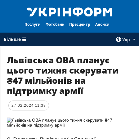
Послуги
Фотобанк
Пресцентр
Анонси
Більше ☰
Укр
×
Львівська ОВА планує
цього тижня скерувати
ВСI РУБРИКИ
АГЕНТСТВО
₴47 мільйонів на
Війна
Про нас
підтримку армії
Відбудова
Контакти
Політика
Передплата
27.02.2024 11:38
Економіка
Послуги
Фактчеки
Правила
користування
Світ
Тендери
Регіони