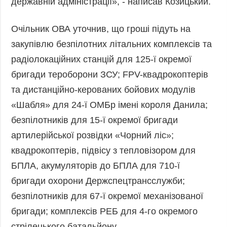
державній адміністрації», - написав Козицький.
Фото
Анонси
Відео
Очільник ОВА уточнив, що гроші підуть на
РОЗСИЛКИ
Блоги
закупівлю безпілотних літальних комплексів та
радіолокаційних станцій для 125-ї окремої
Інфографіка
бригади тероборони ЗСУ; FPV-квадрокоптерів
Лонгріди
та дистанційно-керованих бойових модулів
Новини
партнерів
«Шабля» для 24-ї ОМБр імені короля Данила;
Конференції
безпілотників для 15-ї окремої бригади
артилерійської розвідки «Чорний ліс»;
Офіційні
документи
квадрокоптерів, підвісу з тепловізором для
Релізи
БПЛА, акумуляторів до БПЛА для 710-ї
бригади охорони Держспецтрансслужби;
безпілотників для 67-ї окремої механізованої
бригади; комплексів РЕБ для 4-го окремого
стрілецького батальйону.