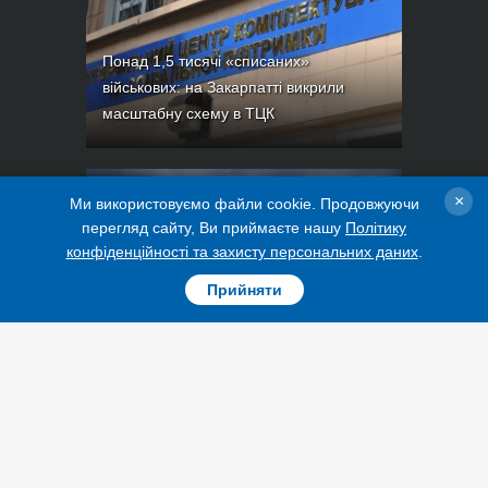
Понад 1,5 тисячі «списаних»
військових: на Закарпатті викрили
масштабну схему в ТЦК
×
Ми використовуємо файли cookie. Продовжуючи
перегляд сайту, Ви приймаєте нашу
Політику
конфіденційності та захисту персональних даних
.
Прийняти
Сьогодні в Україні прогнозують до +38°,
подекуди - значні дощі та грози
РУБРИКИ
ПОДКАСТИ