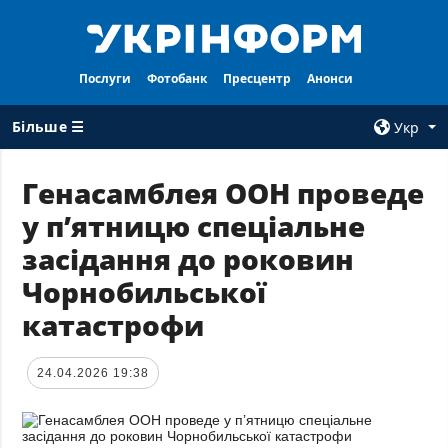
Послуги
Фотобанк
Пресцентр
Анонси
Більше ☰
Укр
×
Генасамблея ООН проведе
у пʼятницю спеціальне
ВСI РУБРИКИ
АГЕНТСТВО
засідання до роковин
Війна
Про нас
Чорнобильської
Відбудова
Контакти
катастрофи
Політика
Передплата
Економіка
Послуги
24.04.2026 19:38
Фактчеки
Правила
користування
Світ
Тендери
Регіони