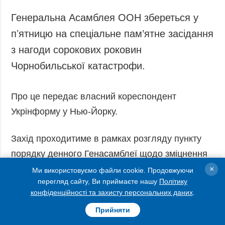
Запобігання та
Суcпільcтво
Генеральна Асамблея ООН збереться у
протидія
Культура
корупції
пʼятницю на спеціальне пам’ятне засідання
Діаcпора
Політика
з нагоди сорокових роковин
конфіденційності
Спорт
Чорнобильської катастрофи.
та захисту
персональних
даних
Про це передає власний кореспондент
ЗВІТИ
Укрінформу у Нью-Йорку.
РЕДАКЦІЙНИЙ
КОДЕКС
Захід проходитиме в рамках розгляду пункту
Розсилки
порядку денного Генасамблеї щодо зміцнення
міжнародного співробітництва й координації
×
Ми використовуємо файли cookie. Продовжуючи
ДОДАТКОВО
ПОСЛУГИ
перегляд сайту, Ви приймаєте нашу
Політику
зусиль для вивчення, пом’якшення та
Подкасти
Послуги
конфіденційності та захисту персональних даних
.
мінімізації наслідків Чорнобильської
Публікації
Фотобанк
Прийняти
катастрофи.
Інтерв'ю
Пресцентр