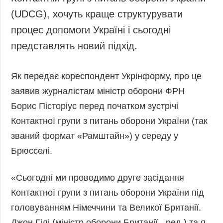
Запобігання та
Суcпільcтво
(UDCG), хочуть краще структурувати
протидія
Культура
корупції
процес допомоги Україні і сьогодні
Діаcпора
Політика
представлять новий підхід.
конфіденційності
Спорт
та захисту
Як передає кореспондент Укрінформу, про це
персональних
даних
заявив журналістам міністр оборони ФРН
ЗВІТИ
Борис Пісторіус перед початком зустрічі
РЕДАКЦІЙНИЙ
Контактної групи з питань оборони України (так
КОДЕКС
званий формат «Рамштайн») у середу у
Розсилки
Брюсселі.
ДОДАТКОВО
ПОСЛУГИ
«Сьогодні ми проводимо друге засідання
Подкасти
Послуги
Контактної групи з питань оборони України під
Публікації
Фотобанк
головуванням Німеччини та Великої Британії.
Інтерв'ю
Пресцентр
Джон Гілі (міністр оборони Британії - ред.) та я