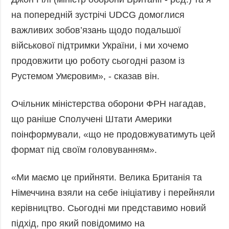
Фото
Анонси
на попередній зустрічі UDCG домоглися
Відео
важливих зобов’язань щодо подальшої
РОЗСИЛКИ
Блоги
військової підтримки України, і ми хочемо
Інфографіка
продовжити цю роботу сьогодні разом із
Лонгріди
Рустемом Умєровим», - сказав він.
Новини
партнерів
Очільник міністерства оборони ФРН нагадав,
Конференції
що раніше Сполучені Штати Америки
Офіційні
поінформували, «що не продовжуватимуть цей
документи
формат під своїм головуванням».
Релізи
«Ми маємо це прийняти. Велика Британія та
Німеччина взяли на себе ініціативу і перейняли
керівництво. Сьогодні ми представимо новий
підхід, про який повідомимо на