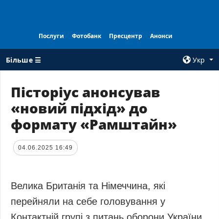
Послуги
Фотобанк
Пресцентр
Анонси
Більше ☰
Укр
×
Пісторіус анонсував
«новий підхід» до
ВСI РУБРИКИ
АГЕНТСТВО
формату «Рамштайн»
Війна
Про нас
Відбудова
Контакти
04.06.2025 16:49
Політика
Передплата
Економіка
Послуги
Фактчеки
Правила
Велика Британія та Німеччина, які
користування
Світ
перейняли на себе головування у
Тендери
Регіони
Контактній групі з питань оборони України