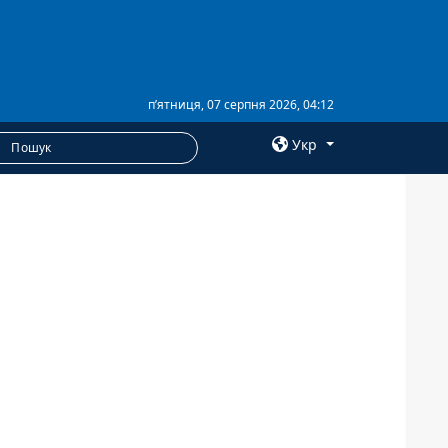
п’ятниця, 07 серпня 2026, 04:12
Укр
×
ПОСЛУГИ
Послуги
Фотобанк
Пресцентр
Анонси
РОЗСИЛКИ