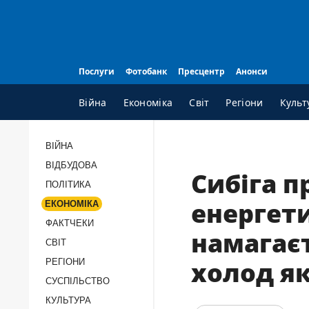
Послуги
Фотобанк
Пресцентр
Анонси
Війна
Економіка
Світ
Регіони
Культ
ВІЙНА
ВІДБУДОВА
ВСI РУБРИКИ
А
Сибіга п
ПОЛІТИКА
Війна
П
енергети
ЕКОНОМІКА
Відбудова
К
ФАКТЧЕКИ
намагає
Політика
П
СВІТ
Економіка
П
РЕГІОНИ
холод я
Фактчеки
П
СУCПІЛЬCТВО
КУЛЬТУРА
Світ
Т