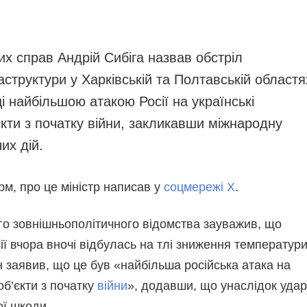
апобігання та протидія
Інфографіка
орупції
Лонгріди
олітика
их справ Андрій Сибіга назвав обстріл
Новини партнерів
онфіденційності та
аструктури у Харківській та Полтавській областя
Конференції
ахисту персональних
аних
ці найбільшою атакою Росії на українські
Офіційні документи
ВІТИ
єкти з початку війни, закликавши міжнародну
Релізи
ЕДАКЦІЙНИЙ КОДЕКС
их дій.
озсилки
м, про це міністр написав у
соцмережі Х
.
го зовнішньополітичного відомства зауважив, що
мії вчора вночі відбулась на тлі зниження температур
ін заявив, що це був «найбільша російська атака на
об’єкти з початку
війни
», додавши, що унаслідок удар
ої шкоди.