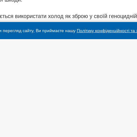
ється використати холод як зброю у своїй геноцидній
кого народу. Цей злочин підпадає під статтю II (c)
и перегляд сайту, Ви приймаєте нашу
Політику конфіденційності та
ид. Ми закликаємо міжнародне співтовариство діяти
Сибіга.
в, що Україна потребує додаткової протиповітряної
 енергетичної мережі, а також засобів дальнього
ищення російських засобів терору».
мо негайної енергетичної допомоги, включаючи
ергоресурсів, щоб допомогти Україні пережити
ого часу в умовах повномасштабної агресії Росії», –