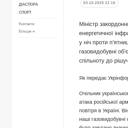
03.10.2025 22:16
ДІАCПОРА
Регіони
З
к
СПОРТ
Суcпільcтво
П
Міністр закордонн
Контакти
Культура
к
Більше
»
енергетичної інфр
Діаcпора
з
д
у ніч проти п’ятни
Спорт
З
газовидобувні об’
Р
спільноту до рішуч
Р
Як передає Укрінфор
Очільник українсько
атака російської ар
повітря в Україні. В
наші газовидобувні 
було завдано значн