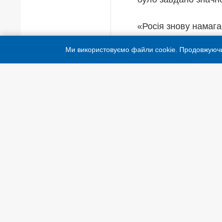
«Росія знову намага
війні проти українсь
Ми використовуємо файли cookie. Продовжуюч
Конвенції про геноц
рішуче», – написав 
Глава МЗС наголоси
оборони для захисту
радіуса дії «для зн
«Ми також потребує
додаткові обсяги ен
четверту зиму воєнн
написав Сибіга.