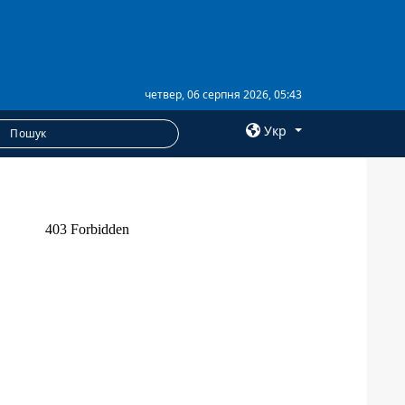
четвер, 06 серпня 2026, 05:43
Укр
×
ПОСЛУГИ
Послуги
Фотобанк
Пресцентр
Анонси
РОЗСИЛКИ