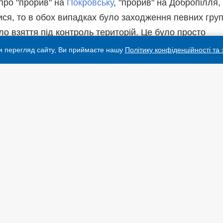
про "прорив" на
Покровську
, "прорив" на Добропілля,
ися, то в обох випадках було заходження певних гру
уло взяття під контроль територій. Це було просто
нших бійців, які потім уже знищуються на місцях", -
и перегляд сайту, Ви приймаєте нашу
Політику конфіденційності та
Нацгвардії показали, як на
Покровськ
ому напрямку
працюють в режимі «каруселі»
ропілля-Краматорськ в районі Нововодяного, за
а з Покровськом".
нформ, на Покровському напрямку ворог використову
ості та намагається просочуватися малими групами