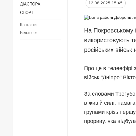
12.08.2025 15:45
ДІАCПОРА
Регіони
З
к
СПОРТ
Суcпільcтво
П
Контакти
Культура
к
На Покровському і
Більше
»
Діаcпора
з
використовують та
д
Спорт
російських військ 
З
Р
Про це в телеефірі 
Р
військ "Дніпро" Вік
За словами Трегубов
в живій силі, намаг
групами крізь першу
прориву, яка відбул