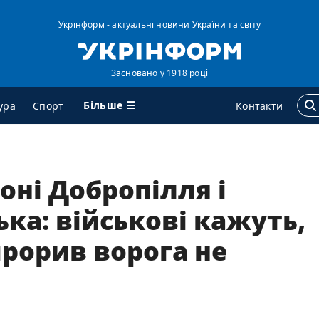
Укрінформ - актуальні новини України та світу
Засновано у 1918 році
Більше ☰
ура
Спорт
Контакти
ГЕНТСТВО
ДОДАТКОВО
йоні Добропілля і
ро нас
Подкасти
ка: військові кажуть,
онтакти
Публікації
рорив ворога не
ередплата
Інтерв'ю
ослуги
Фото
равила користування
Відео
ендери
Блоги