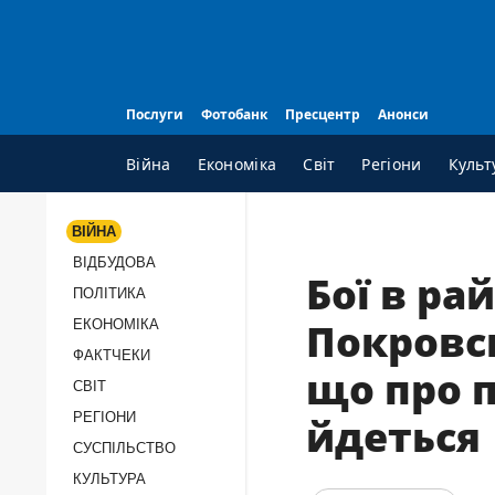
Послуги
Фотобанк
Пресцентр
Анонси
Війна
Економіка
Світ
Регіони
Культ
ВІЙНА
ВІДБУДОВА
ВСI РУБРИКИ
А
Бої в ра
ПОЛІТИКА
Війна
П
Покровсь
ЕКОНОМІКА
Відбудова
К
ФАКТЧЕКИ
що про п
Політика
П
СВІТ
Економіка
П
РЕГІОНИ
йдеться
Фактчеки
П
СУCПІЛЬCТВО
КУЛЬТУРА
Світ
Т