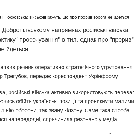
апобігання та протидія
Інфографіка
орупції
Лонгріди
олітика
Новини партнерів
онфіденційності та
 Добропільському напрямках російські війська
Конференції
ахисту персональних
ктику "просочування" в тил, однак про "прорив"
аних
Офіційні документи
не йдеться.
ВІТИ
Релізи
ЕДАКЦІЙНИЙ КОДЕКС
заявив речник оперативно-стратегічного угруповання
озсилки
тор Трегубов, передає кореспондент Укрінформу.
а, російські війська активно використовують перева
аючись обійти українські позиції та проникнути малими
 лінію оборони, так звану кілзону. Саме така спроба
ася напередодні, спричинила резонанс у медіа.