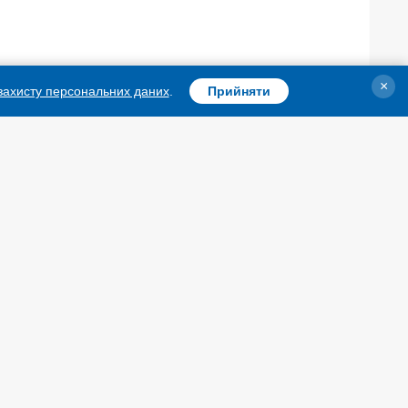
п
×
 захисту персональних даних
.
Прийняти
є