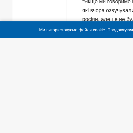
"Якщо ми говоримо 
які вчора озвучувал
росіян, але це не б
проникнення тих чи і
Ми використовуємо файли cookie. Продовжуюч
підкреслив він.
Читайте також:
У 
українські дрони 
Стосовно траси Доб
словами речника,
"ситуація дуже схож
Як повідомляв Укрі
перевагу в чисельн