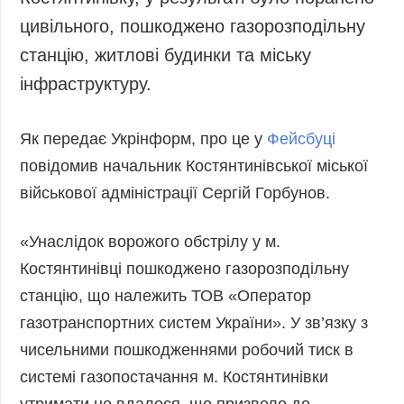
Костянтинівку, у результаті було поранено
Запобігання та
Суcпільcтво
цивільного, пошкоджено газорозподільну
протидія
Культура
корупції
станцію, житлові будинки та міську
Діаcпора
Політика
інфраструктуру.
конфіденційності
Спорт
та захисту
Як передає Укрінформ, про це у
Фейсбуці
персональних
даних
повідомив начальник Костянтинівської міської
ЗВІТИ
військової адміністрації Сергій Горбунов.
РЕДАКЦІЙНИЙ
КОДЕКС
«Унаслідок ворожого обстрілу у м.
Розсилки
Костянтинівці пошкоджено газорозподільну
станцію, що належить ТОВ «Оператор
ДОДАТКОВО
ПОСЛУГИ
газотранспортних систем України». У зв’язку з
Подкасти
Послуги
чисельними пошкодженнями робочий тиск в
Публікації
Фотобанк
системі газопостачання м. Костянтинівки
Інтерв'ю
Пресцентр