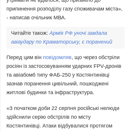
утримати не вдалося, що призвело до
Фото
Анонси
припинення розподілу газу споживачам міста»,
Відео
- написав очільник МВА.
РОЗСИЛКИ
Блоги
Інфографіка
Читайте також:
Армія РФ уночі завдала
авіаудару по Краматорську, є поранений
Лонгріди
Новини
Перед цим він
повідомляв
, що через обстріли
партнерів
росіян із застосовуванням ударних FPV-дронів
Конференції
та авіабомб типу ФАБ-250 у Костянтинівці
Офіційні
документи
зазнав поранення цивільний, пошкоджені
житлові будинки та інфраструктура.
Релізи
«З початком доби 22 серпня російські нелюди
здійснили серію обстрілів по місту
Костянтинівці. Атаки відбувалися протягом