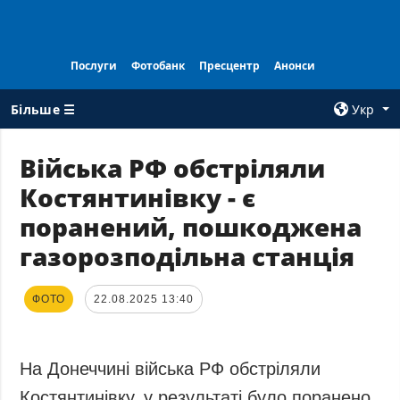
Послуги
Фотобанк
Пресцентр
Анонси
Більше ☰
Укр
×
Війська РФ обстріляли
Костянтинівку - є
ВСI РУБРИКИ
АГЕНТСТВО
поранений, пошкоджена
Війна
Про нас
газорозподільна станція
Відбудова
Контакти
Політика
Передплата
ФОТО
22.08.2025 13:40
Економіка
Послуги
Фактчеки
Правила
користування
Світ
На Донеччині війська РФ обстріляли
Тендери
Регіони