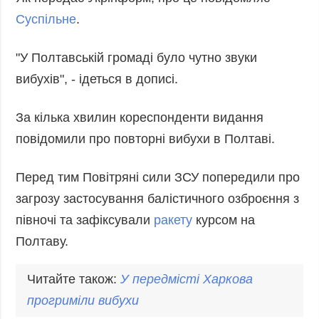
Запобігання та
Суспільне
.
Суcпільcтво
протидія
Культура
корупції
"У Полтавській громаді було чутно звуки
Діаcпора
Політика
вибухів", - ідеться в дописі.
конфіденційності
Спорт
та захисту
персональних
За кілька хвилин кореспонденти видання
даних
повідомили про повторні вибухи в Полтаві.
ЗВІТИ
РЕДАКЦІЙНИЙ
Перед тим Повітряні сили ЗСУ попередили про
КОДЕКС
загрозу застосування балістичного озброєння з
Розсилки
півночі та зафіксували
ракету
курсом на
Полтаву.
ДОДАТКОВО
ПОСЛУГИ
Подкасти
Послуги
Читайте також:
У передмісті Харкова
Публікації
Фотобанк
прогриміли
вибухи
Інтерв'ю
Пресцентр