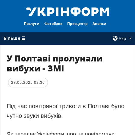
Послуги
Фотобанк
Пресцентр
Анонси
Більше ☰
Укр
×
У Полтаві пролунали
вибухи - ЗМІ
ВСI РУБРИКИ
АГЕНТСТВО
Війна
Про нас
28.05.2025 02:36
Відбудова
Контакти
Політика
Передплата
Економіка
Послуги
Під час повітряної тривоги в Полтаві було
Фактчеки
Правила
чутно звуки вибухів.
користування
Світ
Тендери
Як передає Укрінформ, про це повідомляє
Регіони