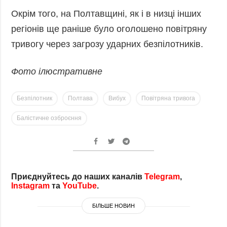
Фото
Анонси
Окрім того, на Полтавщині, як і в низці інших
Відео
регіонів ще раніше було оголошено повітряну
РОЗСИЛКИ
Блоги
тривогу через загрозу ударних безпілотників.
Інфографіка
Фото ілюстративне
Лонгріди
Новини
Безпілотник
Полтава
Вибух
Повітряна тривога
партнерів
Конференції
Балістичне озброєння
Офіційні
документи
Релізи
Приєднуйтесь до наших каналів
Telegram
,
Instagram
та
YouTube
.
БІЛЬШЕ НОВИН