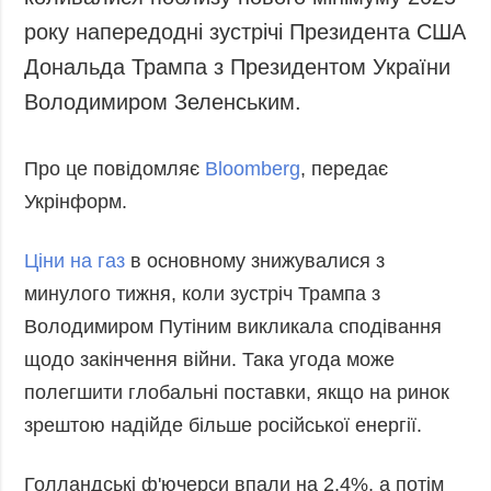
Запобігання та
Суcпільcтво
року напередодні зустрічі Президента США
протидія
Культура
корупції
Дональда Трампа з Президентом України
Діаcпора
Політика
Володимиром Зеленським.
конфіденційності
Спорт
та захисту
Про це повідомляє
Bloomberg
, передає
персональних
даних
Укрінформ.
ЗВІТИ
Ціни на газ
в основному знижувалися з
РЕДАКЦІЙНИЙ
КОДЕКС
минулого тижня, коли зустріч Трампа з
Розсилки
Володимиром Путіним викликала сподівання
щодо закінчення війни. Така угода може
ДОДАТКОВО
ПОСЛУГИ
полегшити глобальні поставки, якщо на ринок
Подкасти
Послуги
зрештою надійде більше російської енергії.
Публікації
Фотобанк
Інтерв'ю
Пресцентр
Голландські ф'ючерси впали на 2,4%, а потім