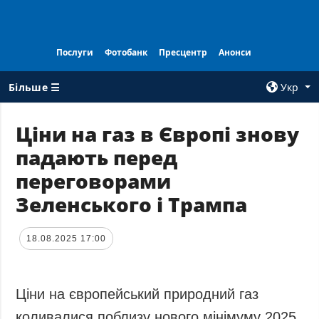
Послуги
Фотобанк
Пресцентр
Анонси
Більше ☰
Укр
×
Ціни на газ в Європі знову
падають перед
ВСI РУБРИКИ
АГЕНТСТВО
переговорами
Війна
Про нас
Зеленського і Трампа
Відбудова
Контакти
Політика
Передплата
18.08.2025 17:00
Економіка
Послуги
Фактчеки
Правила
користування
Світ
Ціни на європейський природний газ
Тендери
Регіони
коливалися поблизу нового мінімуму 2025