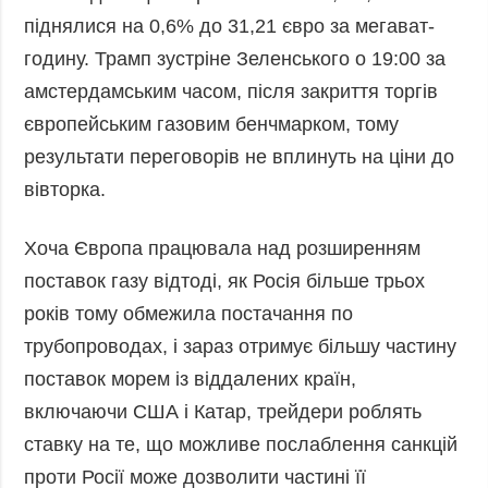
Фото
Анонси
піднялися на 0,6% до 31,21 євро за мегават-
Відео
годину. Трамп зустріне Зеленського о 19:00 за
РОЗСИЛКИ
Блоги
амстердамським часом, після закриття торгів
Інфографіка
європейським газовим бенчмарком, тому
результати переговорів не вплинуть на ціни до
Лонгріди
вівторка.
Новини
партнерів
Хоча Європа працювала над розширенням
Конференції
поставок газу відтоді, як Росія більше трьох
Офіційні
документи
років тому обмежила постачання по
Релізи
трубопроводах, і зараз отримує більшу частину
поставок морем із віддалених країн,
включаючи США і Катар, трейдери роблять
ставку на те, що можливе послаблення санкцій
проти Росії може дозволити частині її