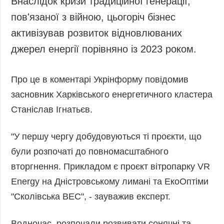
Внаслідок кризи традиційної генерації,
Запобігання та
Суcпільcтво
пов'язаної з війною, цьогоріч бізнес
протидія
Культура
корупції
активізував розвиток відновлюваних
Діаcпора
Політика
джерел енергії порівняно із 2023 роком.
конфіденційності
Спорт
та захисту
Про це в коментарі Укрінформу повідомив
персональних
даних
засновник Харківського енергетичного кластера
ЗВІТИ
Станіслав Ігнатьєв.
РЕДАКЦІЙНИЙ
КОДЕКС
"У першу чергу добудовуються ті проєкти, що
Розсилки
були розпочаті до повномасштабного
вторгнення. Прикладом є проєкт вітропарку VR
ДОДАТКОВО
ПОСЛУГИ
Energy на Дністровському лимані та ЕкоОптіми
Подкасти
Послуги
"Сколівська ВЕС", - зауважив експерт.
Публікації
Фотобанк
Інтерв'ю
Пресцентр
Водночас, розпочали розвивати сонячні та