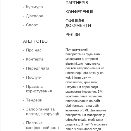
ПАРТНЕРІВ
Культура
КОНФЕРЕНЦІЇ
Діаcпора
ОФІЦІЙНІ
Спорт
ДОКУМЕНТИ
РЕЛІЗИ
АГЕНТСТВО
Про нас
При цитуванні і
використанні будь-яких
Контакти
матеріалів в Інтернеті
відкриті для пошукових
Передплата
систем гіперпосилання не
нижче першого абзацу на
Послуги
«ukrinform.ua» —
обов’язкові, крім того,
Правила
цитування перекладів
користування
матеріалів іноземних ЗМІ
можливе лише за умови
Тендери
гіперпосилання на сайт
ukrinform.ua та на сайт
Запобігання та
іноземного ЗМІ. Цитування і
протидія корупції
використання матеріалів у
офлайн-медіа, мобільних
Політика
додатках, SmartTV можливе
конфіденційності
лише з письмової згоди