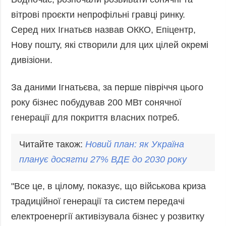
Фото
Анонси
вітрові проєкти непрофільні гравці ринку.
Відео
Серед них Ігнатьєв назвав ОККО, Епіцентр,
РОЗСИЛКИ
Блоги
Нову пошту, які створили для цих цілей окремі
Інфографіка
дивізіони.
Лонгріди
За даними Ігнатьєва, за перше півріччя цього
Новини
року бізнес побудував 200 МВт сонячної
партнерів
генерації для покриття власних потреб.
Конференції
Офіційні
Читайте також:
Новий
план
: як
Україна
документи
планує
досягти
27%
ВДЕ
до
2030
року
Релізи
"Все це, в цілому, показує, що військова криза
традиційної генерації та систем передачі
електроенергії активізувала бізнес у розвитку