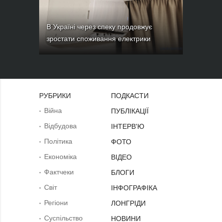
В Україні через спеку продовжує
зростати споживання електрики
РУБРИКИ
ПОДКАСТИ
Війна
ПУБЛІКАЦІЇ
Відбудова
ІНТЕРВ'Ю
Політика
ФОТО
Економіка
ВІДЕО
Фактчеки
БЛОГИ
Світ
ІНФОГРАФІКА
Регіони
ЛОНГРІДИ
Суcпільcтво
НОВИНИ