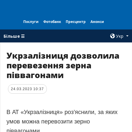
Послуги
Фотобанк
Пресцентр
Анонси
Більше ☰
Укр
×
Укрзалізниця дозволила
перевезення зерна
ВСI РУБРИКИ
АГЕНТСТВО
піввагонами
Війна
Про нас
Відбудова
Контакти
24.03.2023 10:37
Політика
Передплата
Економіка
Послуги
Фактчеки
Правила
В АТ «Укрзалізниця» роз’яснили, за яких
користування
Світ
умов можна перевозити зерно
Тендери
Регіони