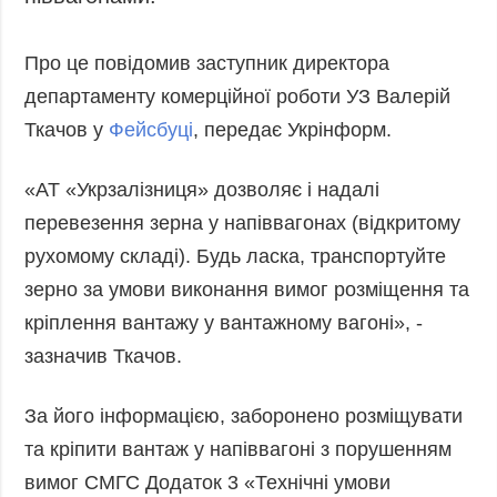
піввагонами.
Запобігання та
Суcпільcтво
протидія
Культура
Про це повідомив заступник директора
корупції
департаменту комерційної роботи УЗ Валерій
Діаcпора
Політика
конфіденційності
Ткачов у
Фейсбуці
, передає Укрінформ.
Спорт
та захисту
персональних
«АТ «Укрзалізниця» дозволяє і надалі
даних
перевезення зерна у напіввагонах (відкритому
ЗВІТИ
рухомому складі). Будь ласка, транспортуйте
РЕДАКЦІЙНИЙ
зерно за умови виконання вимог розміщення та
КОДЕКС
кріплення вантажу у вантажному вагоні», -
Розсилки
зазначив Ткачов.
ДОДАТКОВО
ПОСЛУГИ
Подкасти
Послуги
За його інформацією, заборонено розміщувати
Публікації
Фотобанк
та кріпити вантаж у напіввагоні з порушенням
Інтерв'ю
Пресцентр
вимог СМГС Додаток 3 «Технічні умови