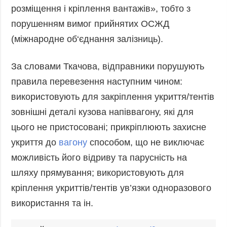
Фото
Анонси
розміщення і кріплення вантажів», тобто з
порушенням вимог прийнятих ОСЖД
Відео
РОЗСИЛКИ
(міжнародне об‘єднання залізниць).
Блоги
Інфографіка
За словами Ткачова, відправники порушують
Лонгріди
правила перевезення наступним чином:
Новини
використовують для закріплення укриття/тентів
партнерів
зовнішні деталі кузова напіввагону, які для
Конференції
цього не пристосовані; прикріплюють захисне
Офіційні
укриття до
вагону
способом, що не виключає
документи
можливість його відриву та парусність на
Релізи
шляху прямування; використовують для
кріплення укриттів/тентів ув’язки одноразового
використання та ін.