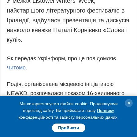
У межах Listowel Writers’ Week,
Запобігання та
Суcпільcтво
найстарішого літературного фестивалю в
протидія
Культура
корупції
Ірландії, відбулася презентація та дискусія
Діаcпора
Політика
навколо книжки Наталі Корнієнко «Слова і
конфіденційності
Спорт
кулі».
та захисту
персональних
даних
Як передає Укрінформ, про це повідомляє
ЗВІТИ
Читомо
.
РЕДАКЦІЙНИЙ
КОДЕКС
Подія, організована місцевою ініціативою
Розсилки
NEWKD, розпочалася показом 16-хвилинного
документального фільму режисера Кадіма
×
Ми використовуємо файли cookie. Продовжуючи
ДОДАТКОВО
ПОСЛУГИ
перегляд сайту, Ви приймаєте нашу
Політику
Тарасова Culture vs War про поета, музиканта,
Подкасти
Послуги
конфіденційності та захисту персональних даних
.
громадського діяча Сергія Жадана, який з
Публікації
Фотобанк
Прийняти
початком повномасштабного вторгнення
Інтерв'ю
Пресцентр