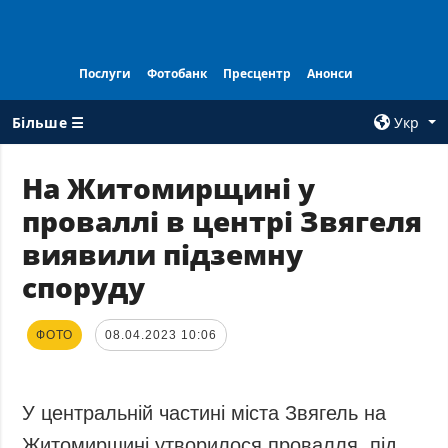
Послуги
Фотобанк
Пресцентр
Анонси
Більше ☰
Укр
×
На Житомирщині у
проваллі в центрі Звягеля
ВСI РУБРИКИ
АГЕНТСТВО
виявили підземну
Війна
Про нас
споруду
Відбудова
Контакти
Політика
Передплата
ФОТО
08.04.2023 10:06
Економіка
Послуги
Фактчеки
Правила
користування
Світ
У центральній частині міста Звягель на
Тендери
Регіони
Житомирщині утворилося провалля, під