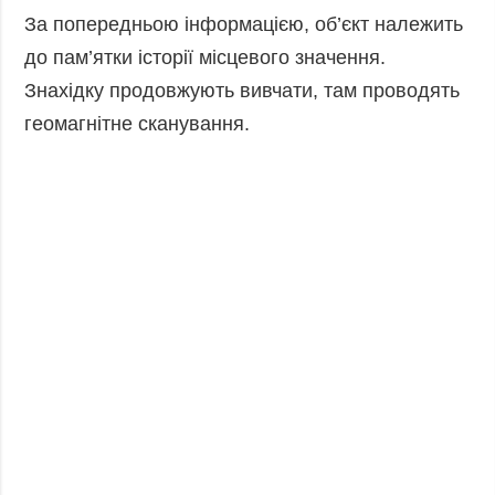
Фото
Анонси
За попередньою інформацією, об’єкт належить
Відео
до пам’ятки історії місцевого значення.
РОЗСИЛКИ
Блоги
Знахідку продовжують вивчати, там проводять
геомагнітне сканування.
Інфографіка
Лонгріди
Новини
партнерів
Конференції
Офіційні
документи
Релізи