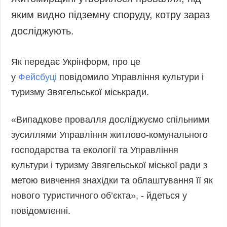
Запобігання та
Суcпільcтво
яким видно підземну споруду, котру зараз
протидія
Культура
корупції
досліджують.
Діаcпора
Політика
конфіденційності
Спорт
Як передає Укрінформ, про це
та захисту
у
Фейсбуці
повідомило Управління культури і
персональних
даних
туризму Звягельської міськради.
ЗВІТИ
«Випадкове провалля досліджуємо спільними
РЕДАКЦІЙНИЙ
КОДЕКС
зусиллями Управління житлово-комунального
господарства та екології та Управління
Розсилки
культури і туризму Звягельської міської ради з
ДОДАТКОВО
ПОСЛУГИ
метою вивчення знахідки та облаштування її як
Подкасти
Послуги
нового туристичного об’єкта», - йдеться у
Публікації
Фотобанк
повідомленні.
Інтерв'ю
Пресцентр