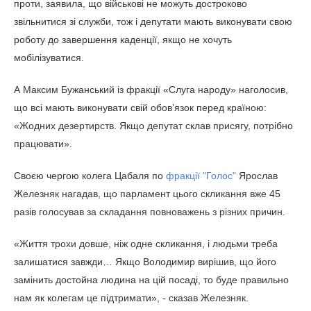
проти, заявила, що військові не можуть достроково
звільнитися зі служби, тож і депутати мають виконувати
свою роботу до завершення каденції, якщо не хочуть
мобілізуватися.
А Максим Бужанський із фракції «Слуга народу»
наголосив, що всі мають виконувати свій обовʼязок перед
країною: «Жодних дезертирств. Якщо депутат склав
присягу, потрібно працювати».
Своєю чергою колега Цабаля по
фракції "Голос"
Ярослав
Железняк нагадав, що парламент цього скликання вже 45
разів голосував за складання повноважень з різних
причин.
«Життя трохи довше, ніж одне скликання, і людьми треба
залишатися завжди… Якщо Володимир вирішив, що його
замінить достойна людина на цій посаді, то буде