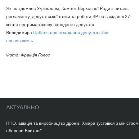
правильно нам як колегам це підтримати», - сказав
Железняк.
Як повідомляв Укрінформ, Комітет Верховної Ради з
питань регламенту, депутатської етики та роботи ВР на
засіданні 27 квітня підтримав заяву народного депутата
Володимира
Цабаля про складання депутатських
повноважень
.
Фото: Фракція Голос
АКТУАЛЬНО