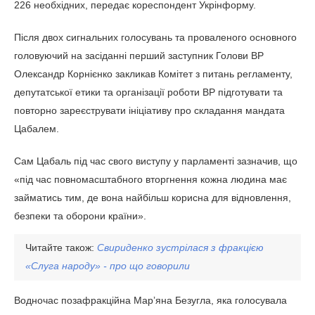
із 226 необхідних, передає кореспондент Укрінформу.
Після двох сигнальних голосувань та проваленого
основного головуючий на засіданні перший заступник
Голови ВР Олександр Корнієнко закликав Комітет з
питань регламенту, депутатської етики та організації
роботи ВР підготувати та повторно зареєструвати
ініціативу про складання мандата Цабалем.
Сам Цабаль під час свого виступу у парламенті зазначив,
що «під час повномасштабного вторгнення кожна людина
має займатись тим, де вона найбільш корисна для
відновлення, безпеки та оборони країни».
Читайте також:
Свириденко зустрілася з фракцією
«Слуга народу» - про що говорили
Водночас позафракційна Марʼяна Безугла, яка голосувала