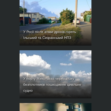
У Росії після атаки дронів горять
Ільський та Сизранський НПЗ
У порту Миколаєва через атаку
безпілотників пошкоджене цивільне
судно