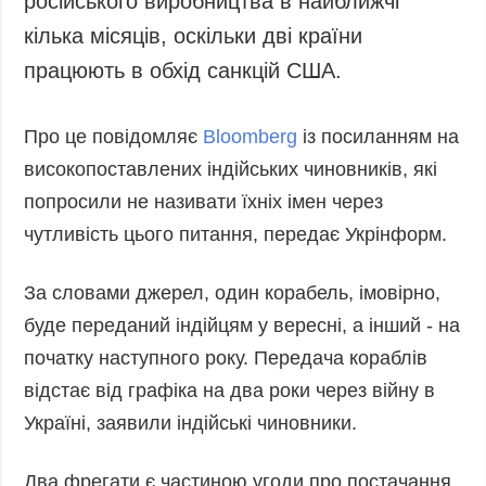
російського виробництва в найближчі
Запобігання та
Суcпільcтво
кілька місяців, оскільки дві країни
протидія
Культура
корупції
працюють в обхід санкцій США.
Діаcпора
Політика
конфіденційності
Спорт
Про це повідомляє
Bloomberg
із посиланням на
та захисту
високопоставлених індійських чиновників, які
персональних
даних
попросили не називати їхніх імен через
ЗВІТИ
чутливість цього питання, передає Укрінформ.
РЕДАКЦІЙНИЙ
КОДЕКС
За словами джерел, один корабель, імовірно,
буде переданий індійцям у вересні, а інший - на
Розсилки
початку наступного року. Передача кораблів
ДОДАТКОВО
ПОСЛУГИ
відстає від графіка на два роки через війну в
Подкасти
Послуги
Україні, заявили індійські чиновники.
Публікації
Фотобанк
Інтерв'ю
Пресцентр
Два фрегати є частиною угоди про постачання