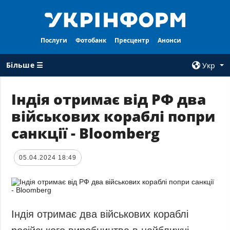
Послуги
Фотобанк
Пресцентр
Анонси
Більше ☰
Укр
×
Індія отримає від РФ два
військових кораблі попри
ВСI РУБРИКИ
АГЕНТСТВО
санкції - Bloomberg
Війна
Про нас
Відбудова
Контакти
05.04.2024 18:49
Політика
Передплата
Економіка
Послуги
Фактчеки
Правила
користування
Світ
Індія отримає два військових кораблі
Тендери
Регіони