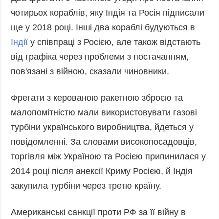
Фото
Анонси
чотирьох кораблів, яку Індія та Росія підписали
Відео
ще у 2018 році. Інші два кораблі будуються в
РОЗСИЛКИ
Блоги
Індії
у співпраці з Росією, але також відстають
від графіка через проблеми з постачанням,
Інфографіка
пов'язані з війною, сказали чиновники.
Лонгріди
Новини
Фрегати з керованою ракетною зброєю та
партнерів
малопомітністю мали використовувати газові
Конференції
турбіни українського виробництва, йдеться у
Офіційні
документи
повідомленні. За словами високопосадовців,
торгівля між Україною та Росією припинилася у
Релізи
2014 році після анексії Криму Росією, й Індія
закупила турбіни через третю країну.
Американські санкції проти РФ за її війну в