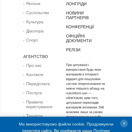
Регіони
ЛОНГРІДИ
Суcпільcтво
НОВИНИ
ПАРТНЕРІВ
Культура
КОНФЕРЕНЦІЇ
Діаcпора
ОФІЦІЙНІ
Спорт
ДОКУМЕНТИ
РЕЛІЗИ
АГЕНТСТВО
Про нас
При цитуванні і
використанні будь-яких
Контакти
матеріалів в Інтернеті
відкриті для пошукових
Передплата
систем гіперпосилання не
нижче першого абзацу на
Послуги
«ukrinform.ua» —
обов’язкові, крім того,
Правила
цитування перекладів
користування
матеріалів іноземних ЗМІ
можливе лише за умови
Тендери
гіперпосилання на сайт
ukrinform.ua та на сайт
×
Ми використовуємо файли cookie. Продовжуючи
Запобігання та
іноземного ЗМІ. Цитування і
протидія корупції
перегляд сайту, Ви приймаєте нашу
Політику
використання матеріалів у