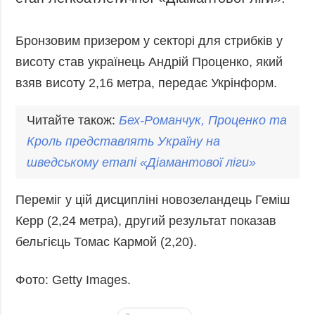
етап легкоатлетичної «Діамантової ліги».
Запобігання та
Суcпільcтво
протидія
Культура
Бронзовим призером у секторі для стрибків у
корупції
висоту став українець Андрій Проценко, який
Діаcпора
Політика
конфіденційності
взяв висоту 2,16 метра, передає Укрінформ.
Спорт
та захисту
персональних
Читайте також:
Бех-Романчук,
Проценко
та
даних
Кроль представлять Україну на
ЗВІТИ
шведському етапі «Діамантової ліги»
РЕДАКЦІЙНИЙ
КОДЕКС
Переміг у цій дисципліні новозеландець Геміш
Розсилки
Керр (2,24 метра), другий результат показав
ДОДАТКОВО
ПОСЛУГИ
бельгієць Томас Кармой (2,20).
Подкасти
Послуги
Фото: Getty Images.
Публікації
Фотобанк
Інтерв'ю
Пресцентр