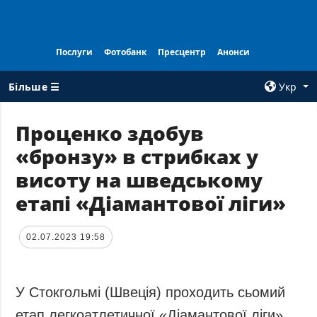
Послуги
Фотобанк
Пресцентр
Анонси
Більше ☰
Укр
×
Проценко здобув
«бронзу» в стрибках у
ВСI РУБРИКИ
АГЕНТСТВО
висоту на шведському
Війна
Про нас
етапі «Діамантової ліги»
Відбудова
Контакти
Політика
Передплата
02.07.2023 19:58
Економіка
Послуги
Фактчеки
Правила
користування
Світ
У Стокгольмі (Швеція) проходить сьомий
Тендери
Регіони