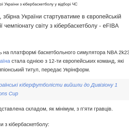
апобігання та протидія
Інфографіка
орупції
Лонгріди
я, збірна України стартуватиме в європейській
олітика
Новини партнерів
ії чемпіонату світу з кібербаскетболу - eFIBA
онфіденційності та
Конференції
ахисту персональних
аних
Офіційні документи
ВІТИ
ь на платформі баскетбольного симулятора NBA 2k2
Релізи
ЕДАКЦІЙНИЙ КОДЕКС
раїна
стала однією з 12-ти європейських команд, які
озсилки
мпіонський титул, передає Укрінформ.
раїнські
кіберфутбол
істи вийшли до Дивізіону 1
ions Cup
ставлена складом, як мінімум, з п’яти гравців.
и з кібербаскетболу: