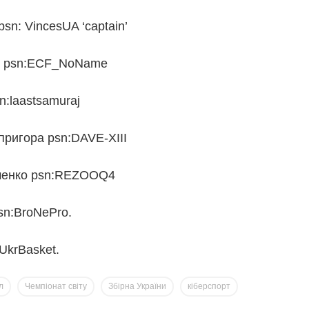
sn: VincesUA ‘captain’
в psn:ECF_NoName
:laastsamuraj
ригора psn:DAVE-XIII
ченко psn:REZOOQ4
sn:BroNePro.
UkrBasket.
л
Чемпіонат світу
Збірна України
кіберспорт