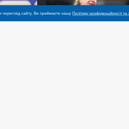
и перегляд сайту, Ви приймаєте нашу
Політику конфіденційності та
«Динамо»:
Svitolina Tennis Camp: у Львові
йти далі у Лізі
пройде табір для юних тенісистів
України
ПОДКАСТИ
-яких матеріалів в Інтернеті відкриті для пошукових
ершого абзацу на «ukrinform.ua» — обов’язкові, крім
ПУБЛІКАЦІЇ
ріалів іноземних ЗМІ можливе лише за умови
.ua та на сайт іноземного ЗМІ. Цитування і
ІНТЕРВ'Ю
н-медіа, мобільних додатках, SmartTV можливе лише з
ФОТО
 Матеріали з позначкою «Реклама» або з дисклеймером:
тиною 3 статті 9 Закону України “Про рекламу” №
ВІДЕО
ну України “Про медіа” № 2849-IX від 31.03.2023 та на
БЛОГИ
ІНФОГРАФІКА
ентифікатор медіа - R40-01421.
ЛОНГРІДИ
а застережені.