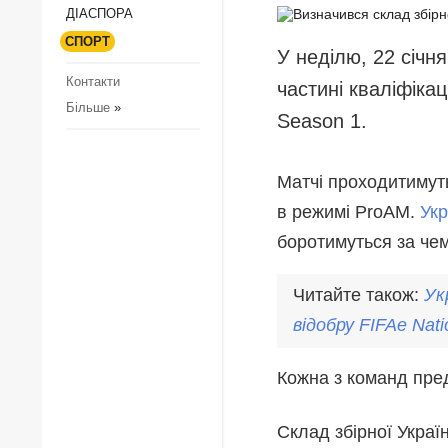
ДІАCПОРА
Регіони
З
к
СПОРТ
Суcпільcтво
У неділю, 22 січн
П
Контакти
Культура
частині кваліфікац
к
Більше
»
Діаcпора
Season 1.
з
д
Спорт
З
Матчі проходитимут
Р
в режимі ProAM.
Ук
Р
боротимуться за че
Читайте також:
Ук
відобру FIFAe Nat
Кожна з команд пред
Склад збірної Україн