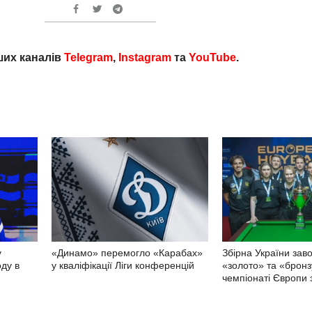
ших каналів
Telegram
,
Instagram
та
YouTube
.
у
«Динамо» перемогло «Карабах»
Збірна України зав
ду в
у кваліфікації Ліги конференцій
«золото» та «бронз
чемпіонаті Європи 