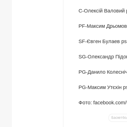
C-Олексій Валовий p
PF-Максим Дрьомо
SF-Євген Булаев psn
SG-Олександр Підоп
PG-Данило Колесні
PG-Максим Утєхін p
Фото: facebook.com/
Баскетбо