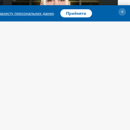
×
 захисту персональних даних
.
Прийняти
«Київ-Баскет» підписав новий
контракт з Богданом Маличем
РУБРИКИ
АГЕНТСТВО
Війна
Про нас
Відбудова
Контакти
Політика
Передплата
Економіка
Послуги
Фактчеки
Правила користування
Світ
Тендери
Регіони
Запобігання та
протидія корупції
Суcпільcтво