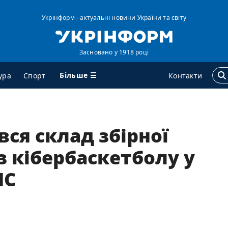
Укрінформ - актуальні новини України та світу
Засновано у 1918 році
Більше ☰
ура
Спорт
Контакти
ГЕНТСТВО
ДОДАТКОВО
ся склад збірної
ро нас
Подкасти
з кібербаскетболу у
онтакти
Публікації
ЧС
ередплата
Інтерв'ю
ослуги
Фото
равила користування
Відео
ендери
Блоги