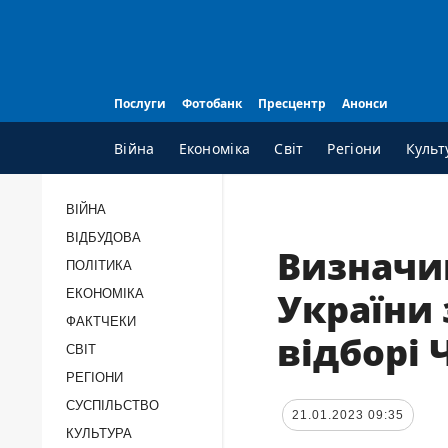
Послуги
Фотобанк
Пресцентр
Анонси
Війна
Економіка
Світ
Регіони
Культ
ВІЙНА
ВІДБУДОВА
ВСI РУБРИКИ
А
Визначив
ПОЛІТИКА
Війна
П
України 
ЕКОНОМІКА
Відбудова
К
ФАКТЧЕКИ
відборі 
Політика
П
СВІТ
Економіка
П
РЕГІОНИ
Фактчеки
П
СУCПІЛЬCТВО
21.01.2023 09:35
КУЛЬТУРА
Світ
Т