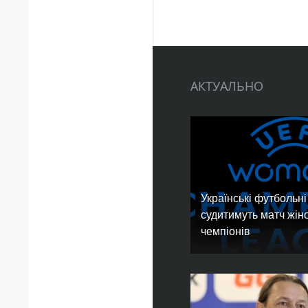
АКТУАЛЬНО
Українські футбольні
судитимуть матч жіно
чемпіонів