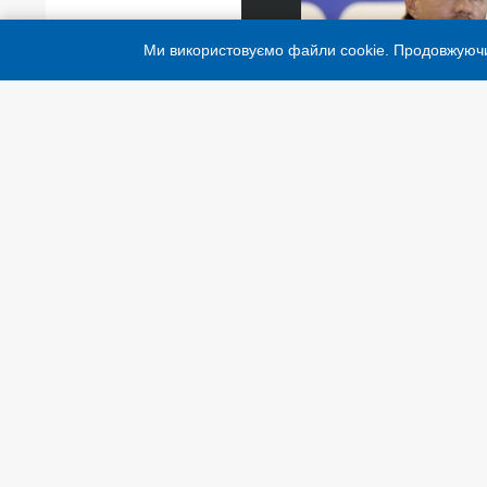
Ми використовуємо файли cookie. Продовжуюч
Тренер футболістів 
Зробимо все, аби про
конференцій
При цитуванні і використанні будь
систем гіперпосилання не нижче п
того, цитування перекладів мате
гіперпосилання на сайт ukrinform
використання матеріалів у офлай
письмової згоди "ukrinform.ua".
“Матеріал розміщено згідно з час
270/96-ВР від 03.07.1996 та Зако
підставі Договору/рахунка.
Cуб'єкт у сфері онлайн-медіа; ід
© 2015-2026 Укрінформ. Усі прав