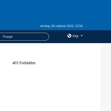
четвер, 06 серпня 2026, 23:54
Укр
×
ПОСЛУГИ
Послуги
Фотобанк
Пресцентр
Анонси
РОЗСИЛКИ