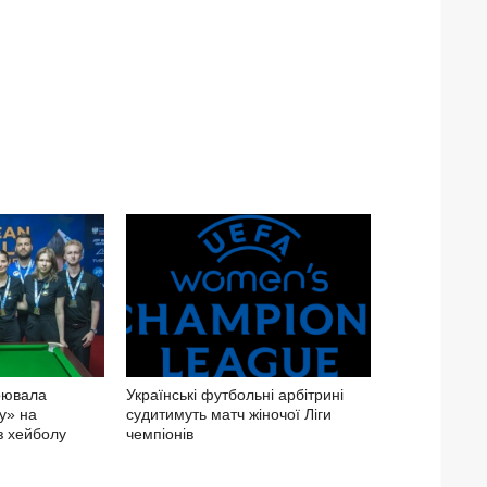
оювала
Українські футбольні арбітрині
у» на
судитимуть матч жіночої Ліги
з хейболу
чемпіонів