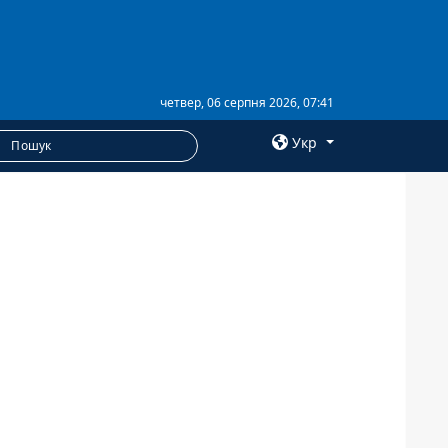
четвер, 06 серпня 2026, 07:41
Укр
×
ПОСЛУГИ
Послуги
Фотобанк
Пресцентр
Анонси
РОЗСИЛКИ