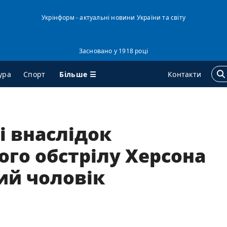
Укрінформ - актуальні новини України та світу
Засновано у 1918 році
Більше ☰
ура
Спорт
Контакти
ГЕНТСТВО
ДОДАТКОВО
і внаслідок
ро нас
Подкасти
ого обстрілу Херсона
онтакти
Публікації
ий чоловік
ередплата
Інтерв'ю
ослуги
Фото
равила користування
Відео
ендери
Блоги