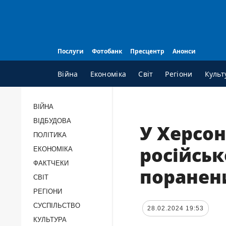
Послуги
Фотобанк
Пресцентр
Анонси
Війна
Економіка
Світ
Регіони
Культ
ВІЙНА
ВІДБУДОВА
ВСI РУБРИКИ
А
У Херсон
ПОЛІТИКА
Війна
П
російськ
ЕКОНОМІКА
Відбудова
К
ФАКТЧЕКИ
поранен
Політика
П
СВІТ
Економіка
П
РЕГІОНИ
Фактчеки
П
СУCПІЛЬCТВО
28.02.2024 19:53
Світ
Т
КУЛЬТУРА