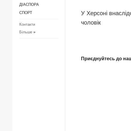
ДІАCПОРА
Регіони
З
к
У Херсоні внаслід
СПОРТ
Суcпільcтво
П
чоловік
Культура
Контакти
к
Більше
»
Діаcпора
з
д
Спорт
З
Приєднуйтесь до на
Р
Р