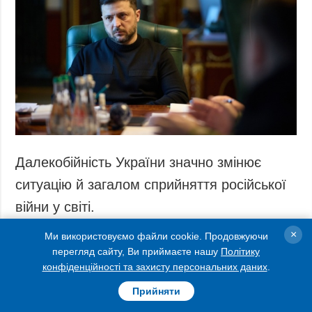
Запобігання та
Суcпільcтво
протидія
Культура
корупції
Діаcпора
Політика
конфіденційності
Спорт
та захисту
персональних
даних
ЗВІТИ
Далекобійність України значно змінює
РЕДАКЦІЙНИЙ
ситуацію й загалом сприйняття російської
КОДЕКС
війни у світі.
Розсилки
×
Ми використовуємо файли cookie. Продовжуючи
ДОДАТКОВО
ПОСЛУГИ
Як передає Укрінформ, на цьому зауважив
перегляд сайту, Ви приймаєте нашу
Політику
Подкасти
Послуги
конфіденційності та захисту персональних даних
.
Президент Володимир Зеленський у
Публікації
Фотобанк
вечірньому
відеозверненні
.
Прийняти
Інтерв'ю
Пресцентр