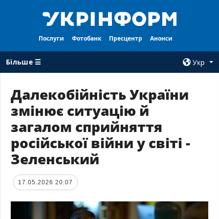
Послуги
Фотобанк
Пресцентр
Анонси
Більше ☰
Укр
×
Далекобійність України
змінює ситуацію й
ВСI РУБРИКИ
АГЕНТСТВО
загалом сприйняття
Війна
Про нас
російської війни у світі -
Відбудова
Контакти
Зеленський
Політика
Передплата
Економіка
Послуги
17.05.2026 20:07
Фактчеки
Правила
користування
Світ
Тендери
Регіони