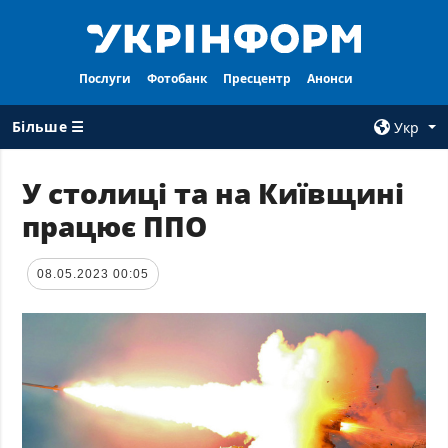
Послуги
Фотобанк
Пресцентр
Анонси
Більше ☰
Укр
×
У столиці та на Київщині
працює ППО
ВСI РУБРИКИ
АГЕНТСТВО
Війна
Про нас
08.05.2023 00:05
Відбудова
Контакти
Політика
Передплата
Економіка
Послуги
Фактчеки
Правила
користування
Світ
Тендери
Регіони